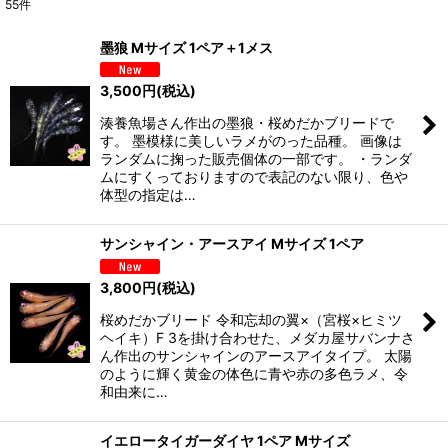
55
件
サブカテゴリ
:
墨狼 Mサイズ 1ペア＋1メス
表示数
:
3,500
円
(税込)
湊養魚場さん作出の墨狼・桜めだかブリードで
並び順
:
す。 墨模様に美しいラメがのった品種。 画像は
ランダムに掬った販売個体の一部です。 ・ランダ
ムにすくっておりますので表記のない限り、色や
絞り込む
体型の指定は…
サンシャイン・アースアイ Mサイズ 1ペア
3,800
円
(税込)
桜めだかブリード 令和忘却の翼×（宮桜×ヒミツ
ヘイキ）F 3を掛け合わせた、メダカ屋サバンナさ
ん作出のサンシャインのアースアイタイプ。 太陽
のように輝く黄金の体色に青や赤の多色ラメ、令
和由来に…
イエロータイガーダイヤ 1ペア Mサイズ