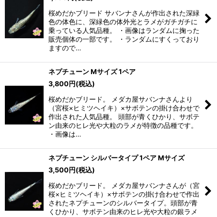
桜めだかブリード サバンナさんが作出された深緑
色の体色に、深緑色の体外光とラメがガチガチに
乗っている人気品種。 ・画像はランダムに掬った
販売個体の一部です。 ・ランダムにすくっており
ますので…
ネプチューン Mサイズ 1ペア
3,800
円
(税込)
桜めだかブリード。 メダカ屋サバンナさんより
（宮桜×ヒミツヘイキ）×サボテンの掛け合わせで
作出された人気品種。 頭部が青くひかり、サボテ
ン由来のヒレ光や大粒のラメが特徴の品種です。
・画像は…
ネプチューン シルバータイプ 1ペア Mサイズ
3,500
円
(税込)
桜めだかブリード。 メダカ屋サバンナさんが（宮
桜×ヒミツヘイキ）×サボテンの掛け合わせで作出
されたネプチューンのシルバータイプ。頭部が青
くひかり、サボテン由来のヒレ光や大粒の銀ラメ