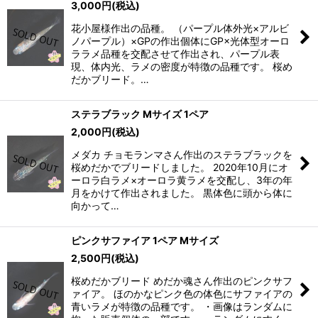
3,000
円
(税込)
花小屋様作出の品種。 （パープル体外光×アルビ
ノパープル）×GPの作出個体にGP×光体型オーロ
ララメ品種を交配させて作出され、パープル表
現、体内光、ラメの密度が特徴の品種です。 桜め
だかブリード。…
ステラブラック Mサイズ 1ペア
2,000
円
(税込)
メダカ チョモランマさん作出のステラブラックを
桜めだかでブリードしました。 2020年10月にオ
ーロラ白ラメ×オーロラ黄ラメを交配し、3年の年
月をかけて作出されました。 黒体色に頭から体に
向かって…
ピンクサファイア 1ペア Mサイズ
2,500
円
(税込)
桜めだかブリード めだか魂さん作出のピンクサフ
ァイア。 ほのかなピンク色の体色にサファイアの
青いラメが特徴の品種です。 ・画像はランダムに