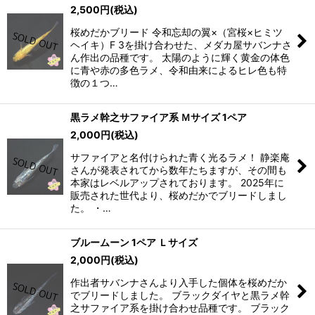
2,500
円
(税込)
桜めだかブリード 令和忘却の翼×（宮桜×ヒミツ
ヘイキ）F 3を掛け合わせた、メダカ屋サバンナさ
ん作出の品種です。 太陽のように輝く黄金の体色
に青や赤の多色ラメ、令和由来によるヒレ色も特
徴の１つ…
黒ラメ幹之サファイア系 Ｍサイズ 1ペア
2,000
円
(税込)
サファイアと名付けられた青く光るラメ！ 静楽庵
さんが発表されてから数年たちますが、その間も
本家はレベルアップされております。 2025年に
販売された世代より、桜めだかでブリードしまし
た。 ・…
ブルームーン 1ペア Ｌサイズ
2,000
円
(税込)
作出者サバンナさんより入手した個体を桜めだか
でブリードしました。 ブラックダイヤと黒ラメ幹
之サファイア系を掛け合わせ品種です。 ブラック