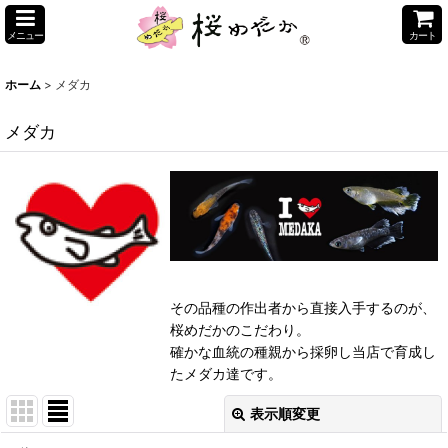
メニュー
カート
ホーム
>
メダカ
メダカ
その品種の作出者から直接入手するのが、
桜めだかのこだわり。
確かな血統の種親から採卵し当店で育成し
たメダカ達です。
表示順変更
閉じる