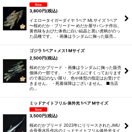
3,800
円
(税込)
イエロータイガーダイヤ 1ペア MLサイズ 1ペア
〜桜めだか・ブリード〜 めだか屋サバンナ作出。
黄色味をおびた体色に白い結晶と黒い虎柄がのっ
た品種です。 ・画像はランダムに掬った販売…
ゴジラ 1ペア＋メス1 Mサイズ
2,500
円
(税込)
桜めだかブリード ・画像はランダムに掬った販売
個体の一部です。 ・ランダムにすくっております
ので表記のない限り、色や体型の指定はお受けで
きません。 ・死着保障はございません。 ■当店
の…
ミッドナイトフリル 体外光 1ペア Mサイズ
3,500
円
(税込)
桜めだかブリード 2023年にリリースされたJMU
会長垂水氏作出のミッドナイトフリル体外光タイ