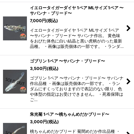
イエロータイガーダイヤ 1ペア MLサイズ 1ペア 〜
サバンナ・ブリード〜
7,000
円
(税込)
イエロータイガーダイヤ 1ペア MLサイズ 1ペア
〜サバンナ・ブリード〜 サバンナ作出。 黄色味
をおびた体色に白い結晶と黒い虎柄がのった最新
品種。 ・画像は販売個体の一部です。 ・ランダ…
ゴブリン 1ペア 〜サバンナ・ブリード〜
3,500
円
(税込)
ゴブリン 1ペア 〜サバンナ・ブリード〜 サバンナ
作出品種 ・画像は販売個体の一部です。 ・ラン
ダムにすくっておりますので表記のない限り、色
や体型の指定はお受けできません。 ・死着保障は
ご…
朱光菊 1ペア 〜桃ちゃんめだかブリード〜
3,000
円
(税込)
桃ちゃんめだかブリード 菊間めだか作出品種 ・