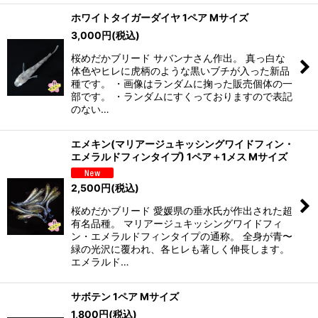
ホワイトタイガーダイヤ 1ペア Mサイズ
3,000
円
(税込)
桜めだかブリード サバンナさん作出。 真っ白な
体色やヒレに虎柄のような黒いブチが入った新品
種です。 ・画像はランダムに掬った販売個体の一
部です。 ・ランダムにすくっておりますので表記
のない…
エメキン(マリアージュキッシングワイドフィン・
エメラルドフィンタイプ) 1ペア＋1メス Mサイズ
2,500
円
(税込)
桜めだかブリード 愛媛県の垂水氏が作出された超
有名品種。 マリアージュキッシングワイドフィ
ン・エメラルドフィンタイプの通称。 全身が青〜
緑の光沢に覆われ、各ヒレも著しく伸長します。
エメラルド…
サボテン 1ペア Mサイズ
1,800
円
(税込)