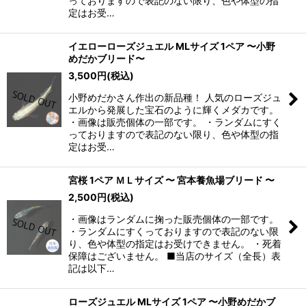
っておりますので表記のない限り、色や体型の指
定はお受…
イエローローズジュエル MLサイズ 1ペア 〜小野
めだかブリード〜
3,500
円
(税込)
小野めだかさん作出の新品種！ 人気のローズジュ
エルから発展した宝石のように輝くメダカです。
・画像は販売個体の一部です。 ・ランダムにすく
っておりますので表記のない限り、色や体型の指
定はお受…
宮桜 1ペア ＭＬサイズ 〜 宮本養魚場ブリード 〜
2,500
円
(税込)
・画像はランダムに掬った販売個体の一部です。
・ランダムにすくっておりますので表記のない限
り、色や体型の指定はお受けできません。 ・死着
保障はございません。 ■当店のサイズ（全長）表
記は以下…
ローズジュエル MLサイズ 1ペア 〜小野めだかブ