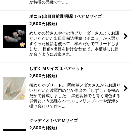
が特徴の品種です。…
ポニョ(出目目前透明鱗) 1ペア Mサイズ
2,500
円
(税込)
めだかの館さんやその他ブリーダーさんよりお譲
りいただいた出目目前透明鱗（ポニョ）から選り
すぐった種親を使って、桜めだかでブリードしま
した。 目前×出目を掛け合わせで、水槽越しに目
が合うように改良され…
しずく Mサイズ １ペアセット
2,500
円
(税込)
桜めだかブリード。 岡崎葵メダカさんからお譲り
いただいた波羅門めだか作出の「しずく」を桜め
だかで育成しました。 黒色容器でも青く発色する
群青という品種をベースにマリンブルーや深海を
掛け合わせて作ら…
グラディオ 1ペア Mサイズ
2,800
円
(税込)