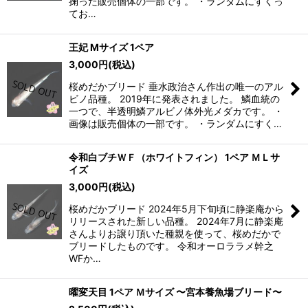
掬った販売個体の一部です。 ・ランダムにすくっ
てお…
王妃 Mサイズ 1ペア
3,000
円
(税込)
桜めだかブリード 垂水政治さん作出の唯一のアル
ビノ品種。 2019年に発表されました。 鱗血統の
一つで、半透明鱗アルビノ体外光メダカです。 ・
画像は販売個体の一部です。 ・ランダムにすく…
令和白ブチＷＦ（ホワイトフィン） 1ペア ＭＬサ
イズ
3,000
円
(税込)
桜めだかブリード 2024年5月下旬頃に静楽庵から
リリースされた新しい品種。 2024年7月に静楽庵
さんよりお譲り頂いた種親を使って、桜めだかで
ブリードしたものです。 令和オーロララメ幹之
WFか…
曜変天目 1ペア Ｍサイズ 〜宮本養魚場ブリード〜