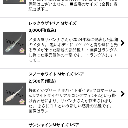
保障はございません。 ■当店のサイズ（全長）表
記は以下…
レックウザ 1ペア Ｍサイズ
3,000
円
(税込)
メダカ屋サバンナさんが2024年秋に発表した話題
のメダカ。 黒いボディにゴツゴツと青や緑にも光
るラメが乗った話題の新品種！ ・画像はランダム
に掬った販売個体の一部です。 ・ランダムにすく
って…
スノーホワイト Mサイズ 1ペア
2,500
円
(税込)
桜めだかブリード ホワイトダイヤ×フロマージュ
×ホワイトダイヤリアルロングフィンF2という掛
け合わせにより、サバンナさんが作出されまし
た。 まさに白！という新しい感覚の品種です。
画像はラン…
サンシャインMサイズ 1ペア