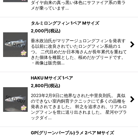
ダイヤ由来の真っ黒い体色にサファイア系の青ラ
メが乗っています…
タルミロングフィン 1ペア Mサイズ
2,000
円
(税込)
垂水政治氏がマリアージュロングフィンを発表す
る以前に改良されていたロングフィン系統の１
つ。 二代目めだか日本海さんが長年累代を重ねて
きた個体を種親とした、桜めだかブリードです。
・画像は販売個…
HAKU Mサイズ 1ペア
2,800
円
(税込)
2023年2月9日に他界なされた中里良則氏。 真似
のできない室内飼育テクニックにて多くの品種を
発表されてきました。 幹之を追求され、リアルロ
ングフィンを世に送り出されました。 星河やブラ
ックダイ…
GP(グリーンパープル)ラメ 2ペア Mサイズ