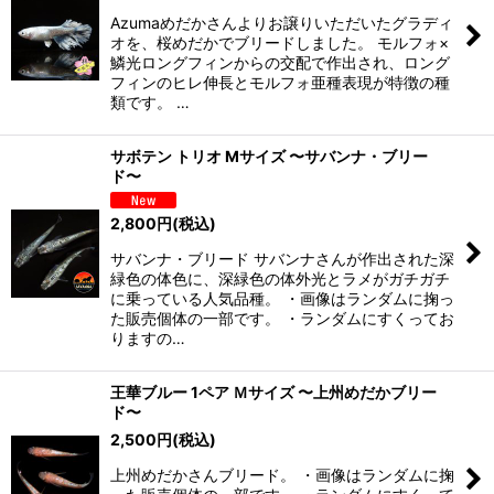
Azumaめだかさんよりお譲りいただいたグラディ
オを、桜めだかでブリードしました。 モルフォ×
鱗光ロングフィンからの交配で作出され、ロング
フィンのヒレ伸長とモルフォ亜種表現が特徴の種
類です。 …
サボテン トリオ Mサイズ 〜サバンナ・ブリー
ド〜
2,800
円
(税込)
サバンナ・ブリード サバンナさんが作出された深
緑色の体色に、深緑色の体外光とラメがガチガチ
に乗っている人気品種。 ・画像はランダムに掬っ
た販売個体の一部です。 ・ランダムにすくってお
りますの…
王華ブルー 1ペア Ｍサイズ 〜上州めだかブリー
ド〜
2,500
円
(税込)
上州めだかさんブリード。 ・画像はランダムに掬