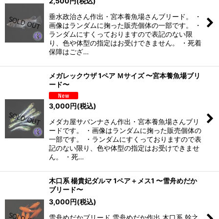
2,500
円
(税込)
垂水政治さん作出・宮本養魚場さんブリード。 ・
画像はランダムに掬った販売個体の一部です。 ・
ランダムにすくっておりますので表記のない限
り、色や体型の指定はお受けできません。 ・死着
保障はござ…
メガレックウザ 1ペア Ｍサイズ 〜宮本養魚場ブリ
ード〜
3,000
円
(税込)
メダカ屋サバンナさん作出・宮本養魚場さんブリ
ードです。 ・画像はランダムに掬った販売個体の
一部です。 ・ランダムにすくっておりますので表
記のない限り、色や体型の指定はお受けできませ
ん。 ・死…
木口系 楊貴妃ダルマ 1ペア＋メス1 〜雪舟めだか
ブリード〜
3,000
円
(税込)
雪舟めだかブリード 雪舟めだか作出 木口系 幹之