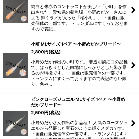
純白と朱赤のコントラストが美しい「小町」を作
出された、愛知県の養魚場「小野めだか」さんに
よる 輝くラメが入った「桜小町」。 ・画像は販
売個体の一部です。 ・ランダムにすくっておりま
すので表記…
小町 MLサイズ 1ペア 〜小野めだかブリード〜
2,800
円
(税込)
小野めだか作出の小町です。 非透明鱗紅白の品種
で、はっきりとした白地にしっかりとした朱が乗
るのが特徴です。 ・画像は販売個体の一部です。
・ランダムにすくっておりますので表記のない限
り、色や…
ピンクローズジュエル MLサイズ 1ペア 〜小野め
だかブリード〜
2,500
円
(税込)
小野めだかさん作出の新品種！ 人気のローズジュ
エルから発展した宝石のように輝くメダカです。
・画像は販売個体の一部です。 ・ランダムにすく