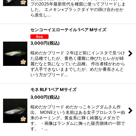
プの2025年最新世代を種親に使ってブリードしま
した。 エメキン×ブラックダイヤの掛け合わせか
ら派生し…
センコーイエローテイル 1ペア Mサイズ
3,000
円
(税込)
桜めだかブリード ２年ほど前にインスタで見つけ
た品種でしたが、黄色く優雅に伸びたヒレがが綺
麗だなと気になっていた品種。 作出者様がわから
ず入手できないままでしたが、めだか番長さんと
いう方がブリード…
モネ RLF 1ペア Mサイズ
3,000
円
(税込)
桜めだかブリード めだかっこキングダムさん作
出。 MONEという名前はある女子プロレスラー由
来のネーミング。黄金系に輝く綺麗なメダカで
す。 ・画像はランダムに掬った販売個体の一部で
す。 ・…