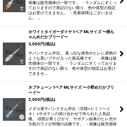
画像は販売個体の一部です。 ・ランダムにすくっ
ておりますので表記のない限り、色や体型の指定
はお受けできません。 ・死着保障はございませ
ん。 …
ホワイトタイガーダイヤ 1ペア MLサイズ 〜桃ち
ゃんめだかブリード〜
3,500
円
(税込)
サバンナさん作出。 真っ白な体色やヒレに虎柄の
ような黒いブチが入った新品種です。 ・画像は販
売個体の一部です。 ・ランダムにすくっておりま
すので表記のない限り、色や体型の指定はお受け
できませ…
ネプチューン 1ペア MLサイズ 〜小野めだかブリ
ード〜
2,500
円
(税込)
メダカ屋サバンナさん作出（宮桜×ヒミツヘイ
キ）×サボテンの掛け合わせで作られた人気品
種。 頭部が青くひかり、サボテン由来のヒレ光や
大粒のラメが特徴の品種です。 ・画像は販売個体