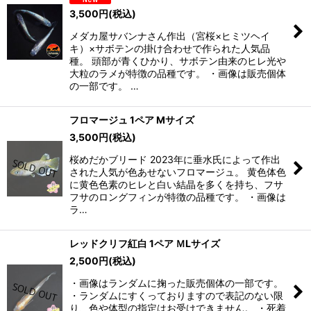
3,500
円
(税込)
メダカ屋サバンナさん作出（宮桜×ヒミツヘイ
キ）×サボテンの掛け合わせで作られた人気品
種。 頭部が青くひかり、サボテン由来のヒレ光や
大粒のラメが特徴の品種です。 ・画像は販売個体
の一部です。 …
フロマージュ 1ペア Mサイズ
3,500
円
(税込)
桜めだかブリード 2023年に垂水氏によって作出
された人気が色あせないフロマージュ。 黄色体色
に黄色色素のヒレと白い結晶を多くを持ち、フサ
フサのロングフィンが特徴の品種です。 ・画像は
ラ…
レッドクリフ紅白 1ペア ＭLサイズ
2,500
円
(税込)
・画像はランダムに掬った販売個体の一部です。
・ランダムにすくっておりますので表記のない限
り、色や体型の指定はお受けできません。 ・死着