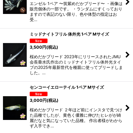
エンゼル 1ペア 〜筑紫めだかブリード〜 ・画像は
販売個体の一部です。 ・ランダムにすくっており
ますので表記のない限り、色や体型の指定はお
受…
ミッドナイトフリル 体外光 1ペア Mサイズ
3,500
円
(税込)
桜めだかブリード 2023年にリリースされたJMU
会長垂水氏作出のミッドナイトフリル体外光タイ
プの2025年最新世代を種親に使ってブリードしま
した。…
センコーイエローテイル 1ペア Mサイズ
3,000
円
(税込)
桜めだかブリード ２年ほど前にインスタで見つけ
た品種でしたが、黄色く優雅に伸びたヒレがが綺
麗だなと気になっていた品種。 作出者様がわから
ず入手でき…