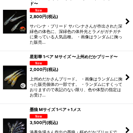
ド〜
2,800
円
(税込)
サバンナ・ブリード サバンナさんが作出された深
緑色の体色に、深緑色の体外光とラメがガチガチ
に乗っている人気品種。 ・画像はランダムに掬っ
た販売…
星彩華 1ペア Ｍサイズ 〜上州めだかブリード〜
2,000
円
(税込)
上州めだかさんブリード。 ・画像はランダムに掬
った販売個体の一部です。 ・ランダムにすくって
おりますので表記のない限り、色や体型の指定は
お受け…
墨狼 Mサイズ 1ペア＋1メス
3,500
円
(税込)
湊養魚場さん作出の墨狼・桜めだかブリードで