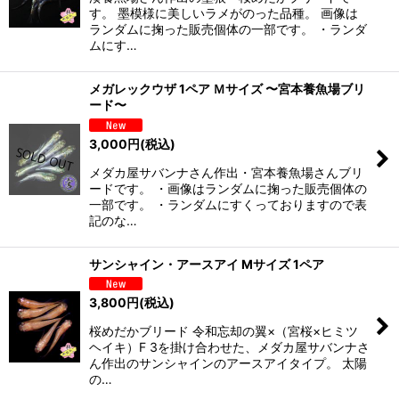
す。 墨模様に美しいラメがのった品種。 画像は
ランダムに掬った販売個体の一部です。 ・ランダ
ムにす…
メガレックウザ 1ペア Ｍサイズ 〜宮本養魚場ブリ
ード〜
3,000
円
(税込)
メダカ屋サバンナさん作出・宮本養魚場さんブリ
ードです。 ・画像はランダムに掬った販売個体の
一部です。 ・ランダムにすくっておりますので表
記のな…
サンシャイン・アースアイ Mサイズ 1ペア
3,800
円
(税込)
桜めだかブリード 令和忘却の翼×（宮桜×ヒミツ
ヘイキ）F 3を掛け合わせた、メダカ屋サバンナさ
ん作出のサンシャインのアースアイタイプ。 太陽
の…