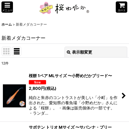
メニュー
カート
ホーム
>
新着メダカコーナー
新着メダカコーナー
表示順変更
閉じる
12
件
表示数
:
桜餅 1ペア MLサイズ 〜小野めだかブリード〜
並び順
:
2,800
円
(税込)
純白と朱赤のコントラストが美しい「小町」を作
絞り込む
出された、愛知県の養魚場「小野めだか」さんに
よる「桜餅」。 ・画像は販売個体の一部です。
・ランダ…
サボテン トリオ Mサイズ 〜サバンナ・ブリー