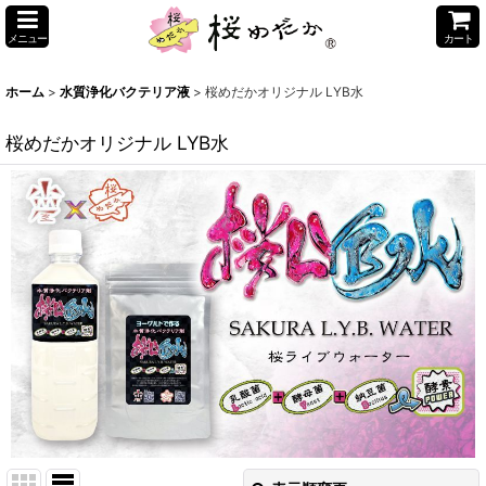
メニュー
カート
ホーム
>
水質浄化バクテリア液
>
桜めだかオリジナル LYB水
桜めだかオリジナル LYB水