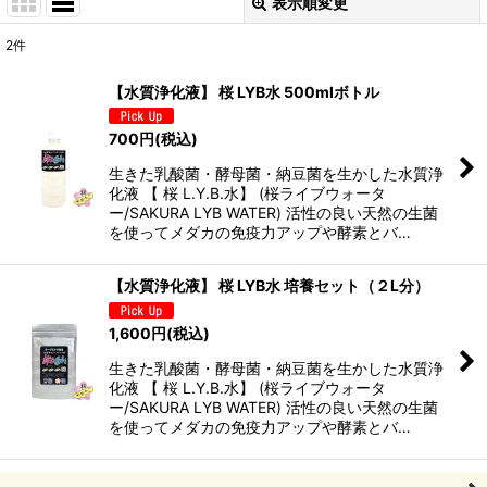
表示順変更
閉じる
2
件
表示数
:
【水質浄化液】 桜 LYB水 500mlボトル
並び順
:
700
円
(税込)
生きた乳酸菌・酵母菌・納豆菌を生かした水質浄
絞り込む
化液 【 桜 L.Y.B.水】 (桜ライブウォータ
ー/SAKURA LYB WATER) 活性の良い天然の生菌
を使ってメダカの免疫力アップや酵素とバ…
【水質浄化液】 桜 LYB水 培養セット（２L分）
1,600
円
(税込)
生きた乳酸菌・酵母菌・納豆菌を生かした水質浄
化液 【 桜 L.Y.B.水】 (桜ライブウォータ
ー/SAKURA LYB WATER) 活性の良い天然の生菌
を使ってメダカの免疫力アップや酵素とバ…