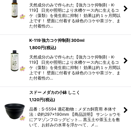
天然成分のみで作られた【強力コケ抑制剤・K-
119】 日光や照明により水槽ケース内に生えるコ
ケ（藻類）を発生前に抑制！ 効果は約１ヶ月間以
上です！ 壁面に付着する緑色のコケや茶ゴケ、ま
た付着性の…
K-119 強力コケ抑制剤 300ml
1,800
円
(税込)
天然成分のみで作られた【強力コケ抑制剤・K-
119】 日光や照明により水槽ケース内に生えるコ
ケ（藻類）を発生前に抑制！ 効果は約１ヶ月間以
上です！ 壁面に付着する緑色のコケや茶ゴケ、ま
た付着性の…
スドー メダカの小鉢 しこく
1,120
円
(税込)
品番：S-5594 適応動物：メダカ飼育用 本体寸
法：Ø約297×190mm 【商品説明】 サンショウモ
にアマゾンフロッグピット… 黒玉土や茶玉土を敷
いて、お好みの水草を浮かべて、メ…