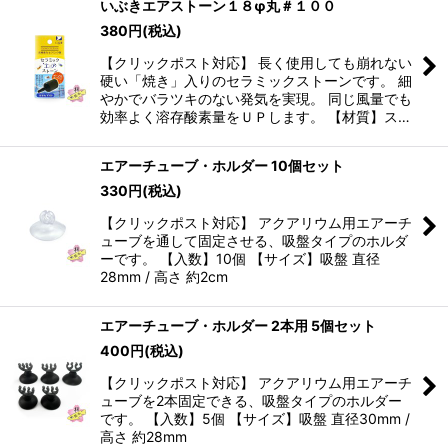
いぶきエアストーン１８φ丸＃１００
380
円
(税込)
【クリックポスト対応】 長く使用しても崩れない
硬い「焼き」入りのセラミックストーンです。 細
やかでバラツキのない発気を実現。 同じ風量でも
効率よく溶存酸素量をＵＰします。 【材質】ス…
エアーチューブ・ホルダー 10個セット
330
円
(税込)
【クリックポスト対応】 アクアリウム用エアーチ
ューブを通して固定させる、吸盤タイプのホルダ
ーです。 【入数】10個 【サイズ】吸盤 直径
28mm / 高さ 約2cm
エアーチューブ・ホルダー 2本用 5個セット
400
円
(税込)
【クリックポスト対応】 アクアリウム用エアーチ
ューブを2本固定できる、吸盤タイプのホルダー
です。 【入数】5個 【サイズ】吸盤 直径30mm /
高さ 約28mm