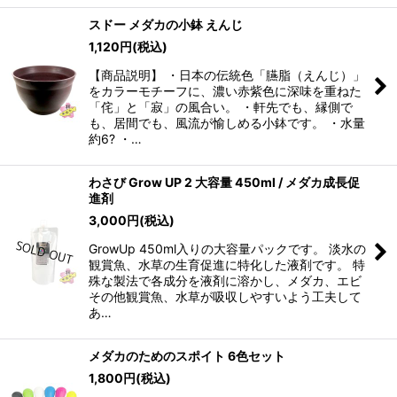
スドー メダカの小鉢 えんじ
1,120
円
(税込)
【商品説明】 ・日本の伝統色「臙脂（えんじ）」
をカラーモチーフに、濃い赤紫色に深味を重ねた
「侘」と「寂」の風合い。 ・軒先でも、縁側で
も、居間でも、風流が愉しめる小鉢です。 ・水量
約6? ・…
わさび Grow UP 2 大容量 450ml / メダカ成長促
進剤
3,000
円
(税込)
GrowUp 450ml入りの大容量パックです。 淡水の
観賞魚、水草の生育促進に特化した液剤です。 特
殊な製法で各成分を液剤に溶かし、メダカ、エビ
その他観賞魚、水草が吸収しやすいよう工夫して
あ…
メダカのためのスポイト 6色セット
1,800
円
(税込)