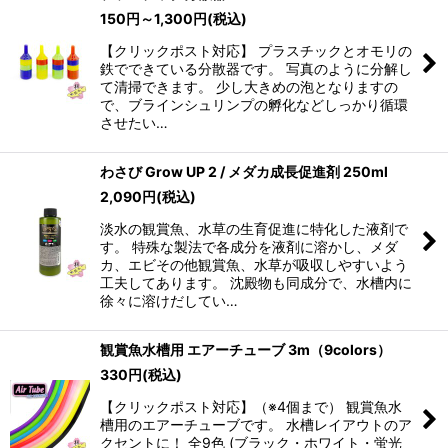
150
円
～1,300
円
(税込)
【クリックポスト対応】 プラスチックとオモリの
鉄でできている分散器です。 写真のように分解し
て清掃できます。 少し大きめの泡となりますの
で、ブラインシュリンプの孵化などしっかり循環
させたい…
わさび Grow UP 2 / メダカ成長促進剤 250ml
2,090
円
(税込)
淡水の観賞魚、水草の生育促進に特化した液剤で
す。 特殊な製法で各成分を液剤に溶かし、メダ
カ、エビその他観賞魚、水草が吸収しやすいよう
工夫してあります。 沈殿物も同成分で、水槽内に
徐々に溶けだしてい…
観賞魚水槽用 エアーチューブ 3m（9colors）
330
円
(税込)
【クリックポスト対応】（※4個まで） 観賞魚水
槽用のエアーチューブです。 水槽レイアウトのア
クセントに！ 全9色 (ブラック・ホワイト・蛍光