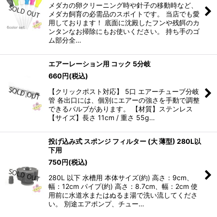
メダカの卵クリーニング時や針子の移動時など、
メダカ飼育の必需品のスポイトです。 当店でも愛
用しております！ 底面に沈殿したフンや残餌のカ
ンタンなお掃除にもお使いください。 持ち手のゴ
ム部分全…
エアーレーション用 コック 5分岐
660
円
(税込)
【クリックポスト対応】 5口 エアーチューブ分岐
管 各出口には、個別にエアーの強さを手動で調整
できるバルブがあります。 【材質】ステンレス
【サイズ】長さ 11cm / 重さ 55g…
投げ込み式 スポンジ フィルター (大 薄型) 280L以
下用
750
円
(税込)
280L 以下 水槽用 本体サイズ(約) 高さ：9cm、
幅：12cm パイプ(約) 高さ：8.7cm、幅：2cm 使
用前に水道水またはぬるま湯で洗い流してくださ
い。 別途エアポンプ、チュー…