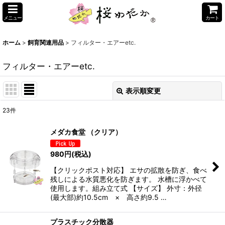
メニュー
カート
ホーム
>
飼育関連用品
>
フィルター・エアーetc.
フィルター・エアーetc.
表示順変更
閉じる
23
件
表示数
:
メダカ食堂 （クリア）
並び順
:
980
円
(税込)
【クリックポスト対応】 エサの拡散を防ぎ、食べ
絞り込む
残しによる水質悪化を防ぎます。 水槽に浮かべて
使用します。組み立て式 【サイズ】 外寸：外径
(最大部)約10.5cm × 高さ約9.5 …
プラスチック分散器