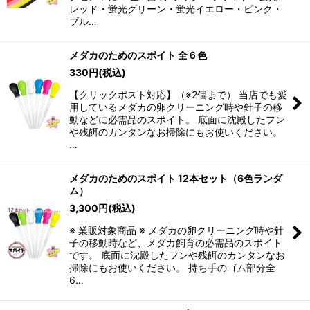
レッド・蛍光グリーン・蛍光イエロー・ピンク・
ブル…
メダカのためのスポイト 全６色
330
円
(税込)
【クリックポスト対応】（※2個まで） 当店でも愛
用しているメダカの卵クリーニング時や針子の移
動などに必需品のスポイト。 底面に沈殿したフン
や残餌のカンタンなお掃除にもお使いください。
…
メダカのためのスポイト 12本セット（6色ランダ
ム）
3,300
円
(税込)
※ 業販対象商品 ※ メダカの卵クリーニング時や針
子の移動時など、メダカ飼育の必需品のスポイト
です。 底面に沈殿したフンや残餌のカンタンなお
掃除にもお使いください。 持ち手のゴム部分全
6…