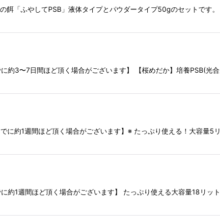
の餌「ふやしてPSB」液体タイプとパウダータイプ50gのセットです。 【
約3〜7日間ほど頂く場合がございます】 【桜めだか】培養PSB(光
でに約1週間ほど頂く場合がございます】※ たっぷり使える！大容量5
に約1週間ほど頂く場合がございます】 たっぷり使える大容量18リット