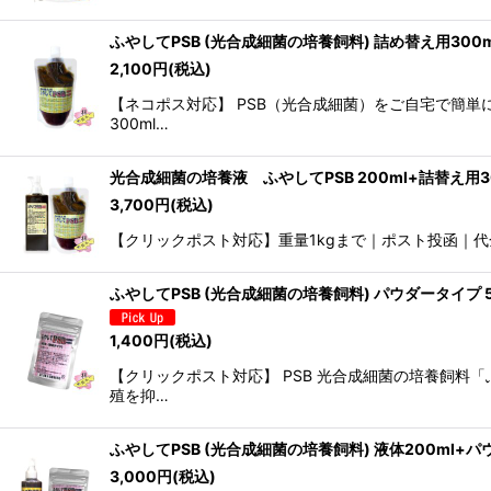
ふやしてPSB (光合成細菌の培養飼料) 詰め替え用300m
2,100
円
(税込)
【ネコポス対応】 PSB（光合成細菌）をご自宅で簡単
300ml…
光合成細菌の培養液 ふやしてPSB 200ml+詰替え用3
3,700
円
(税込)
【クリックポスト対応】重量1kgまで｜ポスト投函｜代金引換不可 「
ふやしてPSB (光合成細菌の培養飼料) パウダータイプ 5
1,400
円
(税込)
【クリックポスト対応】 PSB 光合成細菌の培養飼料
殖を抑…
ふやしてPSB (光合成細菌の培養飼料) 液体200ml+パ
3,000
円
(税込)