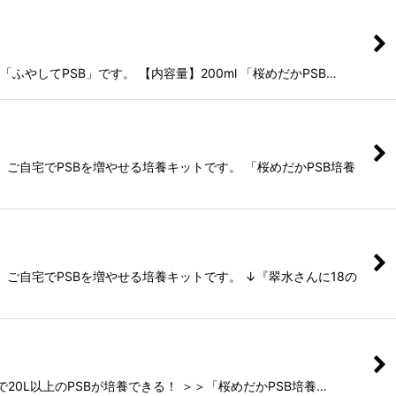
やしてPSB」です。 【内容量】200ml 「桜めだかPSB…
ご自宅でPSBを増やせる培養キットです。 「桜めだかPSB培養
ご自宅でPSBを増やせる培養キットです。 ↓『翠水さんに18の
20L以上のPSBが培養できる！ ＞＞「桜めだかPSB培養…