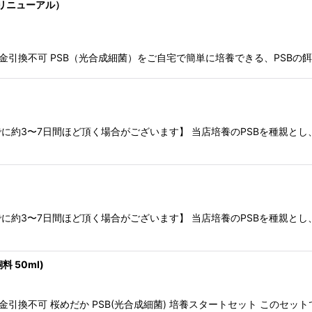
絞り込む
ルリニューアル）
引換不可 PSB（光合成細菌）をご自宅で簡単に培養できる、PSBの餌「ふ
約3〜7日間ほど頂く場合がございます】 当店培養のPSBを種親とし、
約3〜7日間ほど頂く場合がございます】 当店培養のPSBを種親とし、
料 50ml)
換不可 桜めだか PSB(光合成細菌) 培養スタートセット このセットで