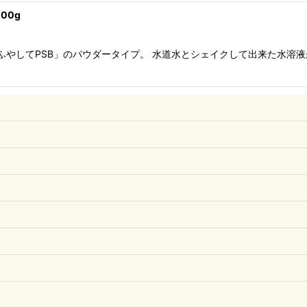
00g
「ふやしてPSB」のパウダータイプ。 水道水とシェイクして出来た水溶