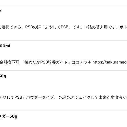
l
に培養できる、PSBの餌「ふやしてPSB」です。 ※詰め替え用です。
00ml
桜めだかPSB培養ガイド」はコチラ↓ https://sakuramedaka.com
0g
「ふやしてPSB」パウダータイプ。 水道水とシェイクして出来た水溶液
ウダー50g