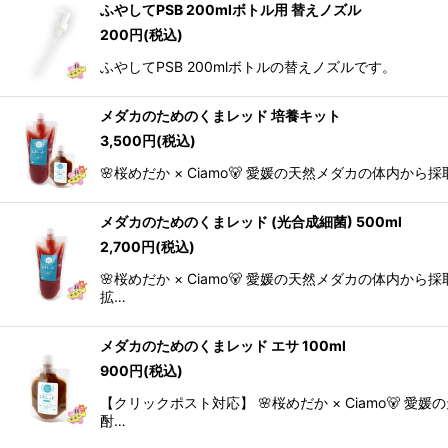
ふやしてPSB 200mlボトル用 替えノズル
200
円
(税込)
ふやしてPSB 200mlボトルの替えノズルです。
メダカのためのくまレッド 培養キット
3,500
円
(税込)
🌸桜めだか × Ciamo🐻 愛媛の天然メダカの体内
メダカのためのくまレッド (光合成細菌) 500ml
2,700
円
(税込)
🌸桜めだか × Ciamo🐻 愛媛の天然メダカの体内
拡…
メダカのためのくまレッド エサ 100ml
900
円
(税込)
【クリックポスト対応】 🌸桜めだか × Ciamo
酎…