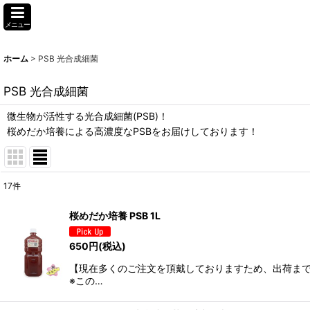
メニュー
ホーム
>
PSB 光合成細菌
PSB 光合成細菌
微生物が活性する光合成細菌(PSB)！
桜めだか培養による高濃度なPSBをお届けしております！
17
件
サブカテゴリ
:
桜めだか培養 PSB 1L
表示数
:
650
円
(税込)
【現在多くのご注文を頂戴しておりますため、出荷までに
並び順
:
※この…