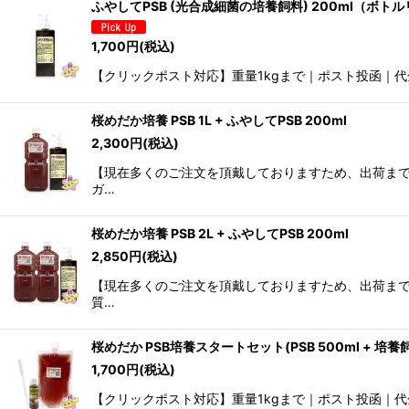
ふやしてPSB (光合成細菌の培養飼料) 200ml（ボト
1,700
円
(税込)
【クリックポスト対応】重量1kgまで｜ポスト投函｜代金
桜めだか培養 PSB 1L + ふやしてPSB 200ml
2,300
円
(税込)
【現在多くのご注文を頂戴しておりますため、出荷までに
ガ…
桜めだか培養 PSB 2L + ふやしてPSB 200ml
2,850
円
(税込)
【現在多くのご注文を頂戴しておりますため、出荷までに
質…
桜めだか PSB培養スタートセット(PSB 500ml + 培養飼
1,700
円
(税込)
【クリックポスト対応】重量1kgまで｜ポスト投函｜代金引