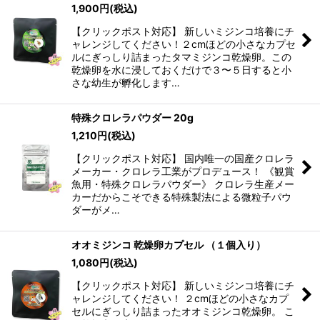
1,900
円
(税込)
【クリックポスト対応】 新しいミジンコ培養にチ
ャレンジしてください！２cmほどの小さなカプセ
ルにぎっしり詰まったタマミジンコ乾燥卵。この
乾燥卵を水に浸しておくだけで３〜５日すると小
さな幼生が孵化します…
特殊クロレラパウダー 20g
1,210
円
(税込)
【クリックポスト対応】 国内唯一の国産クロレラ
メーカー・クロレラ工業がプロデュース！ 《観賞
魚用・特殊クロレラパウダー》 クロレラ生産メー
カーだからこそできる特殊製法による微粒子パウ
ダーがメ…
オオミジンコ 乾燥卵カプセル （１個入り）
1,080
円
(税込)
【クリックポスト対応】 新しいミジンコ培養にチ
ャレンジしてください！ ２cmほどの小さなカプ
セルにぎっしり詰まったオオミジンコ乾燥卵。 こ