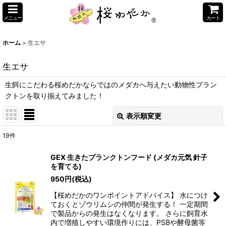
メニュー
カート
ホーム
>
生エサ
生エサ
生餌にこだわる桜めだかならではのメダカへ与えたい動物性プラン
クトンを取り揃えてみました！
表示順変更
閉じる
19
件
サブカテゴリ
:
GEX 生きたプランクトンフード (メダカ元気 針子
を育てる)
表示数
:
950
円
(税込)
【桜めだかのワンポイントアドバイス】 水につけ
並び順
:
ておくとゾウリムシの仲間が発生する！ 一定期間
で製品からの発生はなくなります。 さらに飼育水
内で増殖しやすい環境作りには、PSBや酵母菌等