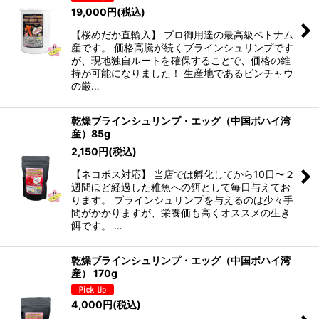
19,000
円
(税込)
【桜めだか直輸入】 プロ御用達の最高級ベトナム
産です。 価格高騰が続くブラインシュリンプです
が、現地独自ルートを確保することで、価格の維
持が可能になりました！ 生産地であるビンチャウ
の厳…
乾燥ブラインシュリンプ・エッグ（中国ボハイ湾
産）85g
2,150
円
(税込)
【ネコポス対応】 当店では孵化してから10日〜２
週間ほど経過した稚魚への餌として毎日与えてお
ります。 ブラインシュリンプを与えるのは少々手
間がかかりますが、栄養価も高くオススメの生き
餌です。 …
乾燥ブラインシュリンプ・エッグ（中国ボハイ湾
産） 170g
4,000
円
(税込)