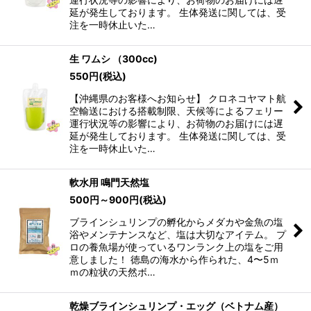
延が発生しております。 生体発送に関しては、受
注を一時休止いた…
生 ワムシ （300cc)
550
円
(税込)
【沖縄県のお客様へお知らせ】 クロネコヤマト航
空輸送における搭載制限、天候等によるフェリー
運行状況等の影響により、お荷物のお届けには遅
延が発生しております。 生体発送に関しては、受
注を一時休止いた…
軟水用 鳴門天然塩
500
円
～900
円
(税込)
ブラインシュリンプの孵化からメダカや金魚の塩
浴やメンテナンスなど、塩は大切なアイテム。 プ
ロの養魚場が使っているワンランク上の塩をご用
意しました！ 徳島の海水から作られた、4〜5ｍ
ｍの粒状の天然ボ…
乾燥ブラインシュリンプ・エッグ（ベトナム産）