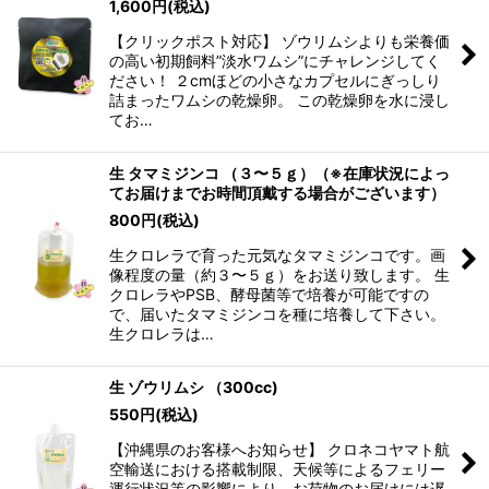
1,600
円
(税込)
【クリックポスト対応】 ゾウリムシよりも栄養価
の高い初期飼料”淡水ワムシ”にチャレンジしてく
ださい！ ２cmほどの小さなカプセルにぎっしり
詰まったワムシの乾燥卵。 この乾燥卵を水に浸し
てお…
生 タマミジンコ （３〜５ｇ）（※在庫状況によっ
てお届けまでお時間頂戴する場合がございます）
800
円
(税込)
生クロレラで育った元気なタマミジンコです。画
像程度の量（約３〜５ｇ）をお送り致します。 生
クロレラやPSB、酵母菌等で培養が可能ですの
で、届いたタマミジンコを種に培養して下さい。
生クロレラは…
生 ゾウリムシ （300cc)
550
円
(税込)
【沖縄県のお客様へお知らせ】 クロネコヤマト航
空輸送における搭載制限、天候等によるフェリー
運行状況等の影響により、お荷物のお届けには遅