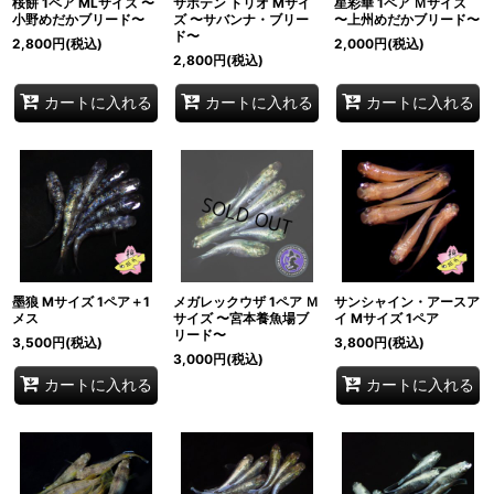
桜餅 1ペア MLサイズ 〜
サボテン トリオ Mサイ
星彩華 1ペア Ｍサイズ
小野めだかブリード〜
ズ 〜サバンナ・ブリー
〜上州めだかブリード〜
ド〜
2,800
円
(税込)
2,000
円
(税込)
2,800
円
(税込)
カートに入れる
カートに入れる
カートに入れる
墨狼 Mサイズ 1ペア＋1
メガレックウザ 1ペア Ｍ
サンシャイン・アースア
メス
サイズ 〜宮本養魚場ブ
イ Mサイズ 1ペア
リード〜
3,500
円
(税込)
3,800
円
(税込)
3,000
円
(税込)
カートに入れる
カートに入れる