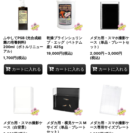
ふやしてPSB (光合成細
乾燥ブラインシュリン
メダカ用・スマホ撮影ケ
菌の培養飼料)
プ・エッグ（ベトナム
ース（単品・プレートセ
200ml（ボトルリニュー
産）425g
ット）
アル）
19,000
円
(税込)
2,000
円
～3,000
円
1,700
円
(税込)
(税込)
カートに入れる
カートに入れる
カートに入れる
メダカ用・スマホ撮影ケ
メダカ用・横見ケース M
メダカ用・スマホ撮影ケ
ース（白背景）
サイズ（単品・プレート
ース専用サイズプレート
セット）