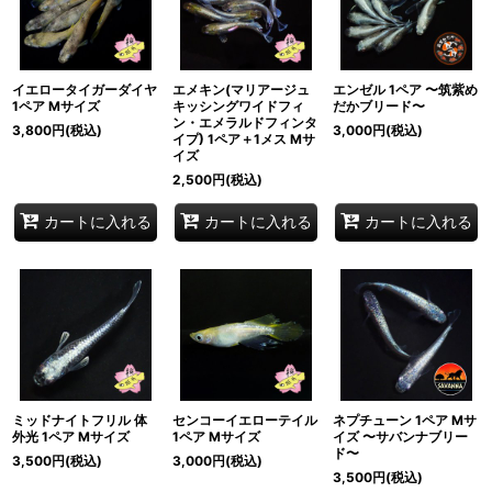
イエロータイガーダイヤ
エメキン(マリアージュ
エンゼル 1ペア 〜筑紫め
1ペア Mサイズ
キッシングワイドフィ
だかブリード〜
ン・エメラルドフィンタ
3,800
円
(税込)
3,000
円
(税込)
イプ) 1ペア＋1メス Mサ
イズ
2,500
円
(税込)
カートに入れる
カートに入れる
カートに入れる
ミッドナイトフリル 体
センコーイエローテイル
ネプチューン 1ペア Mサ
外光 1ペア Mサイズ
1ペア Mサイズ
イズ 〜サバンナブリー
ド〜
3,500
円
(税込)
3,000
円
(税込)
3,500
円
(税込)