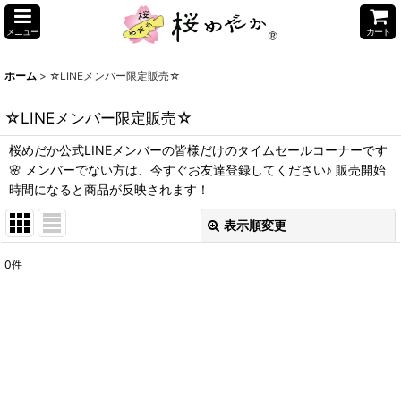
メニュー
カート
ホーム
>
☆LINEメンバー限定販売☆
☆LINEメンバー限定販売☆
桜めだか公式LINEメンバーの皆様だけのタイムセールコーナーです
🌸 メンバーでない方は、今すぐお友達登録してください♪ 販売開始
時間になると商品が反映されます！
表示順変更
閉じる
0
件
表示数
:
並び順
:
絞り込む