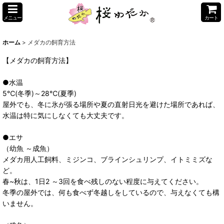
メニュー
カート
ホーム
>
メダカの飼育方法
【メダカの飼育方法】
●水温
5℃(冬季)～28℃(夏季)
屋外でも、冬に氷が張る場所や夏の直射日光を避けた場所であれば、
水温は特に気にしなくても大丈夫です。
●エサ
（幼魚 ～成魚）
メダカ用人工飼料、ミジンコ、ブラインシュリンプ、イトミミズな
ど。
春~秋は、1日2 ～3回を食べ残しのない程度に与えてください。
冬季の屋外では、何も食べず冬越しをしているので、与えなくても構
いません。