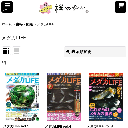
メニュー
カート
ホーム
>
書籍・図鑑
>
メダカLIFE
メダカLIFE
表示順変更
閉じる
5
件
表示数
:
並び順
:
絞り込む
メダカLIFE vol.5
メダカLIFE vol.3
メダカLIFE vol.4