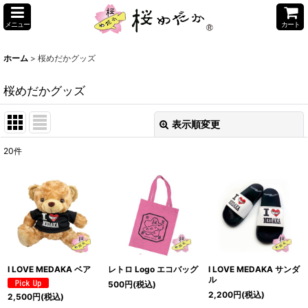
メニュー
カート
ホーム
>
桜めだかグッズ
桜めだかグッズ
表示順変更
閉じる
20
件
表示数
:
並び順
:
絞り込む
I LOVE MEDAKA ベア
レトロ Logo エコバッグ
I LOVE MEDAKA サンダ
ル
500
円
(税込)
2,200
円
(税込)
2,500
円
(税込)