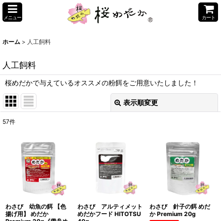
メニュー
カート
ホーム
>
人工飼料
人工飼料
桜めだかで与えているオススメの粉餌をご用意いたしました！
表示順変更
閉じる
57
件
サブカテゴリ
:
表示数
:
並び順
:
わさび 幼魚の餌 【色
わさび アルティメット
わさび 針子の餌 めだ
絞り込む
揚げ用】 めだか
めだかフード HITOTSU
か Premium 20g