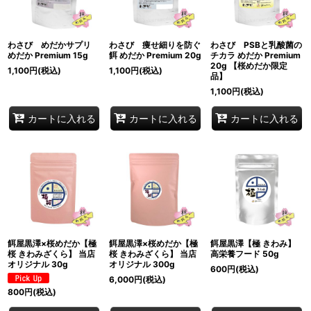
わさび めだかサプリ
わさび 痩せ細りを防ぐ
わさび PSBと乳酸菌の
めだか Premium 15g
餌 めだか Premium 20g
チカラ めだか Premium
20g 【桜めだか限定
1,100
円
(税込)
1,100
円
(税込)
品】
1,100
円
(税込)
カートに入れる
カートに入れる
カートに入れる
餌屋黒澤×桜めだか【極
餌屋黒澤×桜めだか【極
餌屋黒澤【極 きわみ】
桜 きわみざくら】 当店
桜 きわみざくら】 当店
高栄養フード 50g
オリジナル 30g
オリジナル 300g
600
円
(税込)
6,000
円
(税込)
800
円
(税込)