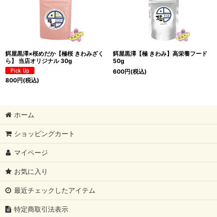
餌屋黒澤×桜めだか【極桜 きわみざく
餌屋黒澤【極 きわみ】高栄養フード
ら】 当店オリジナル 30g
50g
600
円
(税込)
800
円
(税込)
ホーム
ショッピングカート
マイページ
お気に入り
最近チェックしたアイテム
特定商取引法表示