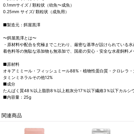
0.1mmサイズ / 顆粒状（幼魚〜成魚）
0.25mm サイズ/ 顆粒状（成魚用）
■製造元：餌屋黒澤
〜餌屋黒澤とは〜
・原材料や配合を究極までこだわり、厳密な基準が設けられている水
着色料等の無駄な添加物も無添加で、国産の安心・安全な水産飼料メ
■原材料
オキアミミール・フィッシュミール88%・植物性蛋白質・クロレラ
タミンミネラルその他12%
■成分
たんぱく質48％以上脂肪8％以上粗灰分17％以下繊維3％以下カルシウム
■内容量：25g
関連商品