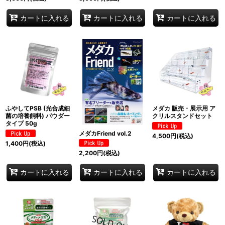
カートに入れる
カートに入れる
カートに入れる
ふやしてPSB (光合成細
メダカ 販売・展示用 ア
菌の培養飼料) パウダー
クリルスタンドセット
タイプ 50g
メダカFriend vol.2
4,500
円
(税込)
1,400
円
(税込)
2,200
円
(税込)
カートに入れる
カートに入れる
カートに入れる