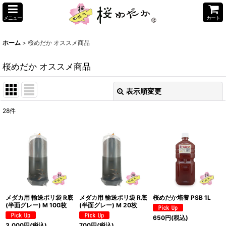
メニュー
カート
ホーム
>
桜めだか オススメ商品
桜めだか オススメ商品
表示順変更
閉じる
28
件
表示数
:
並び順
:
絞り込む
メダカ用 輸送ポリ袋 R底
メダカ用 輸送ポリ袋 R底
桜めだか培養 PSB 1L
(半面グレー) M 100枚
(半面グレー) M 20枚
650
円
(税込)
3,000
円
(税込)
700
円
(税込)