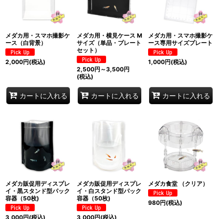
メダカ用・スマホ撮影ケ
メダカ用・横見ケース M
メダカ用・スマホ撮影ケ
ース（白背景）
サイズ（単品・プレート
ース専用サイズプレート
セット）
2,000
円
(税込)
1,000
円
(税込)
2,500
円
～3,500
円
(税込)
カートに入れる
カートに入れる
カートに入れる
メダカ販促用ディスプレ
メダカ販促用ディスプレ
メダカ食堂 （クリア）
イ・黒スタンド型パック
イ・白スタンド型パック
容器（50枚)
容器（50枚)
980
円
(税込)
3,000
円
(税込)
3,000
円
(税込)