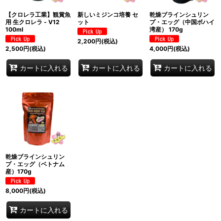
【クロレラ工業】観賞魚
新しいミジンコ培養 セ
乾燥ブラインシュリン
用 生クロレラ - V12
ット
プ・エッグ（中国ボハイ
100ml
湾産） 170g
2,200
円
(税込)
2,500
円
(税込)
4,000
円
(税込)
カートに入れる
カートに入れる
カートに入れる
乾燥ブラインシュリン
プ・エッグ（ベトナム
産）170g
8,000
円
(税込)
カートに入れる