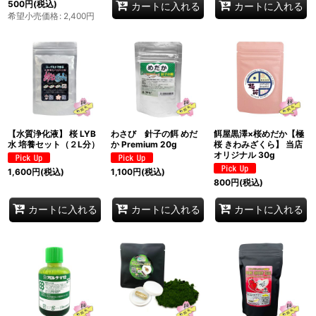
500
円
(税込)
カートに入れる
カートに入れる
希望小売価格
:
2,400
円
【水質浄化液】 桜 LYB
わさび 針子の餌 めだ
餌屋黒澤×桜めだか【極
水 培養セット（２L分）
か Premium 20g
桜 きわみざくら】 当店
オリジナル 30g
1,600
円
(税込)
1,100
円
(税込)
800
円
(税込)
カートに入れる
カートに入れる
カートに入れる