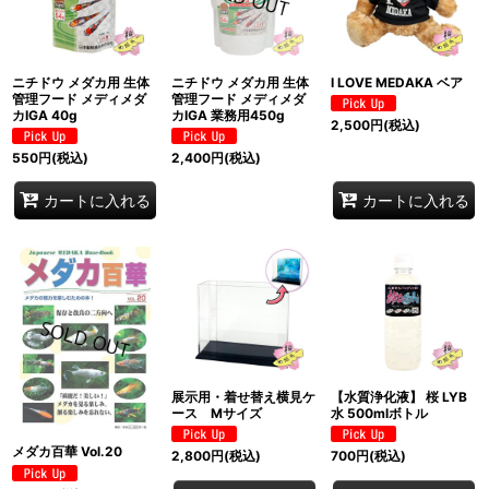
ニチドウ メダカ用 生体
ニチドウ メダカ用 生体
I LOVE MEDAKA ベア
管理フード メディメダ
管理フード メディメダ
カIGA 40g
カIGA 業務用450g
2,500
円
(税込)
550
円
(税込)
2,400
円
(税込)
カートに入れる
カートに入れる
展示用・着せ替え横見ケ
【水質浄化液】 桜 LYB
ース Mサイズ
水 500mlボトル
メダカ百華 Vol.20
2,800
円
(税込)
700
円
(税込)