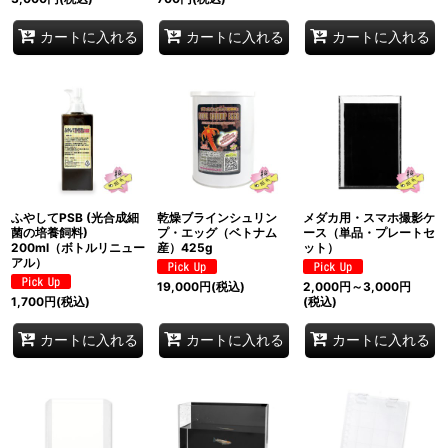
カートに入れる
カートに入れる
カートに入れる
ふやしてPSB (光合成細
乾燥ブラインシュリン
メダカ用・スマホ撮影ケ
菌の培養飼料)
プ・エッグ（ベトナム
ース（単品・プレートセ
200ml（ボトルリニュー
産）425g
ット）
アル）
19,000
円
(税込)
2,000
円
～3,000
円
1,700
円
(税込)
(税込)
カートに入れる
カートに入れる
カートに入れる