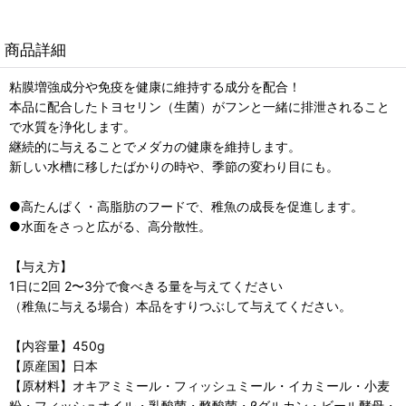
商品詳細
粘膜増強成分や免疫を健康に維持する成分を配合！
本品に配合したトヨセリン（生菌）がフンと一緒に排泄されること
で水質を浄化します。
継続的に与えることでメダカの健康を維持します。
新しい水槽に移したばかりの時や、季節の変わり目にも。
●高たんぱく・高脂肪のフードで、稚魚の成長を促進します。
●水面をさっと広がる、高分散性。
【与え方】
1日に2回 2〜3分で食べきる量を与えてください
（稚魚に与える場合）本品をすりつぶして与えてください。
【内容量】450g
【原産国】日本
【原材料】オキアミミール・フィッシュミール・イカミール・小麦
粉・フィッシュオイル・乳酸菌・酪酸菌・βグルカン・ビール酵母・