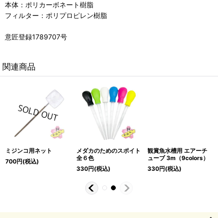
本体：ポリカーボネート樹脂
フィルター：ポリプロピレン樹脂
意匠登録1789707号
関連商品
ミジンコ用ネット
メダカのためのスポイト
観賞魚水槽用 エアーチ
全６色
ューブ 3m（9colors）
700
円
(税込)
330
円
(税込)
330
円
(税込)