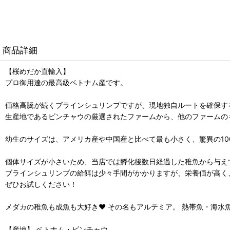
商品詳細
【桜めだか直輸入】
プロ御用達の最高級ベトナム産です。
価格高騰が続くブラインシュリンプですが、現地独自ルートを確保す
生産地であるビンチャウの厳選されたファームから、他のファームの
幼生のサイズは、アメリカ産や中国産と比べて最も小さく、驚異の10
個体サイズが小さいため、当店では孵化後数日経過した稚魚から与え
ブラインシュリンプの給餌は少々手間がかかりますが、栄養価が高く
ぜひお試しください！
メダカの稚魚も成魚も大好き❤ その名もアルテミア。 熱帯魚・海水
【産地】 ベトナム・ビンチャウ