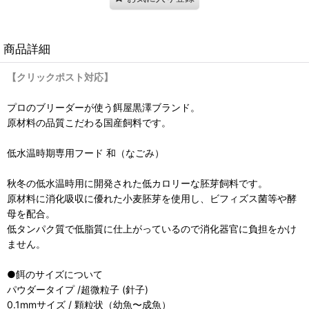
商品詳細
【クリックポスト対応】
プロのブリーダーが使う餌屋黒澤ブランド。
原材料の品質こだわる国産飼料です。
低水温時期専用フード 和（なごみ）
秋冬の低水温時用に開発された低カロリーな胚芽飼料です。
原材料に消化吸収に優れた小麦胚芽を使用し、ビフィズス菌等や酵
母を配合。
低タンパク質で低脂質に仕上がっているので消化器官に負担をかけ
ません。
●餌のサイズについて
パウダータイプ /超微粒子 (針子)
0.1mmサイズ / 顆粒状（幼魚〜成魚）