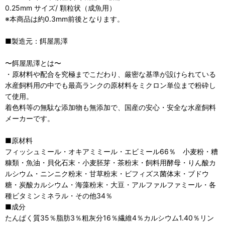
0.25mm サイズ/ 顆粒状（成魚用）
※本商品は約0.3mm前後となります。
■製造元：餌屋黒澤
〜餌屋黒澤とは〜
・原材料や配合を究極までこだわり、厳密な基準が設けられている
水産飼料用の中でも最高ランクの原材料をミクロン単位まで粉砕し
て使用。
着色料等の無駄な添加物も無添加で、国産の安心・安全な水産飼料
メーカーです。
■原材料
フィッシュミール・オキアミミール・エビミール66％ 小麦粉・糟
糠類・魚油・貝化石末・小麦胚芽・茶粉末・飼料用酵母・りん酸カ
ルシウム・ニンニク粉末・甘草粉末・ビフィズス菌体末・ブドウ
糖・炭酸カルシウム・海藻粉末・大豆・アルファルファミール・各
種ビタミンミネラル・その他34％
■成分
たんぱく質35％脂肪3％粗灰分16％繊維4％カルシウム1.40％リン