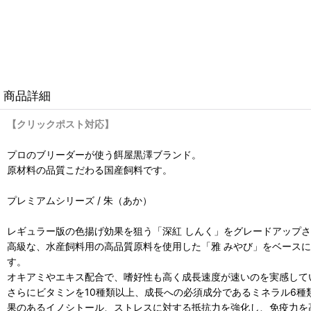
商品詳細
【クリックポスト対応】
プロのブリーダーが使う餌屋黒澤ブランド。
原材料の品質こだわる国産飼料です。
プレミアムシリーズ / 朱（あか）
レギュラー版の色揚げ効果を狙う「深紅 しんく」をグレードアップ
高級な、水産飼料用の高品質原料を使用した「雅 みやび」をベース
す。
オキアミやエキス配合で、嗜好性も高く成長速度が速いのを実感して
さらにビタミンを10種類以上、成長への必須成分であるミネラル6
果のあるイノシトール、ストレスに対する抵抗力を強化し、免疫力を