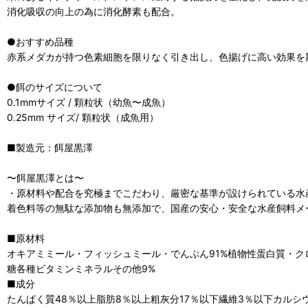
消化吸収の向上の為に消化酵素も配合。
●おすすめ品種
赤系メダカが持つ色素細胞を限りなく引き出し、色揚げに高い効果を
●餌のサイズについて
0.1mmサイズ / 顆粒状（幼魚〜成魚）
0.25mm サイズ/ 顆粒状（成魚用）
■製造元：餌屋黒澤
〜餌屋黒澤とは〜
・原材料や配合を究極までこだわり、厳密な基準が設けられている水
着色料等の無駄な添加物も無添加で、国産の安心・安全な水産飼料メ
■原材料
オキアミミール・フィッシュミール・でんぷん91%植物性蛋白質・
糖各種ビタミンミネラルその他9%
■成分
たんぱく質48％以上脂肪8％以上粗灰分17％以下繊維3％以下カルシウム