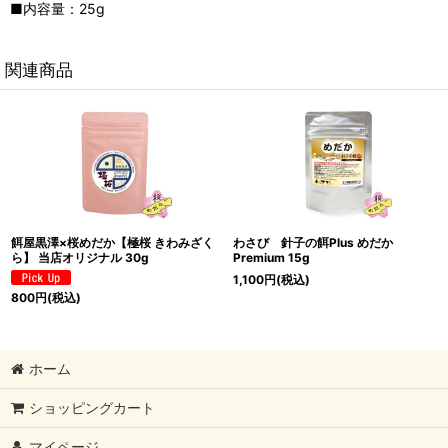
■内容量：25g
関連商品
餌屋黒澤×桜めだか【極桜 きわみざく
わさび 針子の餌Plus めだか
ら】 当店オリジナル 30g
Premium 15g
1,100
円
(税込)
800
円
(税込)
ホーム
ショッピングカート
マイページ