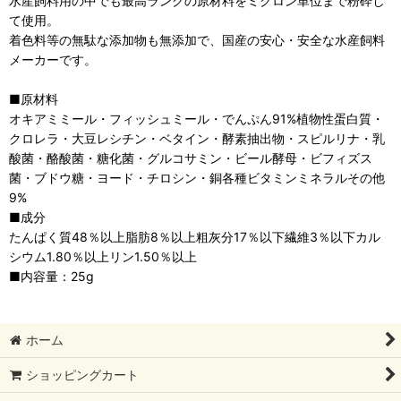
水産飼料用の中でも最高ランクの原材料をミクロン単位まで粉砕し
て使用。
着色料等の無駄な添加物も無添加で、国産の安心・安全な水産飼料
メーカーです。
■原材料
オキアミミール・フィッシュミール・でんぷん91%植物性蛋白質・
クロレラ・大豆レシチン・ベタイン・酵素抽出物・スピルリナ・乳
酸菌・酪酸菌・糖化菌・グルコサミン・ビール酵母・ビフィズス
菌・ブドウ糖・ヨード・チロシン・銅各種ビタミンミネラルその他
9%
■成分
たんぱく質48％以上脂肪8％以上粗灰分17％以下繊維3％以下カル
シウム1.80％以上リン1.50％以上
■内容量：25g
ホーム
ショッピングカート