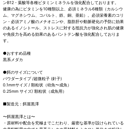
ンB12・葉酸等各種ビタミンミネラルを強化配合しております。
健康の為にビタミンを10種類以上、必須ミネラル6種類（カルシウ
ム、マグネシウム、コバルト、鉄、銅、亜鉛）。必須栄養素のコリ
ン・必須アミノ酸のメチオニンや、脂肪肝や動脈硬化の予防に効果
のあるイノシトール、ストレスに対する抵抗力が強化され肌の健康
や免疫力を高める効果のあるパントテン酸を強化配合しておりま
す。
●おすすめ品種
黒系メダカ
●餌のサイズについて
パウダータイプ /超微粒子 (針子)
0.1mmサイズ / 顆粒状（幼魚〜成魚）
0.25mm サイズ/ 顆粒状（成魚用）
■製造元：餌屋黒澤
〜餌屋黒澤とは〜
・原材料や配合を究極までこだわり、厳密な基準が設けられている