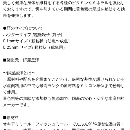
美しく健康な身体が維持をする各種のビタミンやミネラルを強化し
ておりますので、餌を与えている期間に黄色素の形成を補助する効
果を発揮します。
●餌のサイズについて
パウダータイプ /超微粒子 (針子)
0.1mmサイズ / 顆粒状（幼魚〜成魚）
0.25mm サイズ/ 顆粒状（成魚用）
■製造元：餌屋黒澤
〜餌屋黒澤とは〜
・原材料や配合を究極までこだわり、厳密な基準が設けられている
水産飼料用の中でも最高ランクの原材料をミクロン単位まで粉砕し
て使用。
着色料等の無駄な添加物も無添加で、国産の安心・安全な水産飼料
メーカーです。
■原材料
オキアミミール・フィッシュミール・でんぷん91%植物性蛋白質・