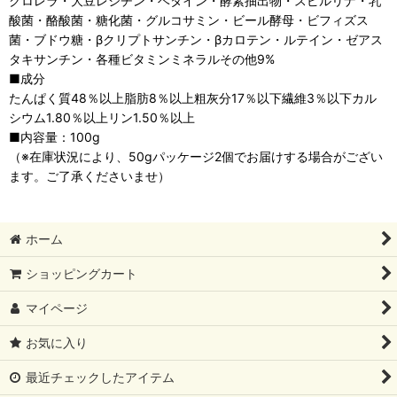
クロレラ・大豆レシチン・ベタイン・酵素抽出物・スピルリナ・乳
酸菌・酪酸菌・糖化菌・グルコサミン・ビール酵母・ビフィズス
菌・ブドウ糖・βクリプトサンチン・βカロテン・ルテイン・ゼアス
タキサンチン・各種ビタミンミネラルその他9%
■成分
たんぱく質48％以上脂肪8％以上粗灰分17％以下繊維3％以下カル
シウム1.80％以上リン1.50％以上
■内容量：100g
（※在庫状況により、50gパッケージ2個でお届けする場合がござい
ます。ご了承くださいませ）
ホーム
ショッピングカート
マイページ
お気に入り
最近チェックしたアイテム