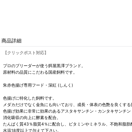
商品詳細
【クリックポスト対応】
プロのブリーダーが使う餌屋黒澤ブランド。
原材料の品質にこだわる国産飼料です。
朱赤色揚げ専用フード・深紅 (しんく)
色揚げに特化した飼料です。
メダカだけでなく金魚にも向いており、成長・体表の色艶を良くする
色揚げ効果に非常に効果のあるアスタキサンチン・カンタキサンチン
消化吸収の向上に酵素を配合。
たんぱく質43％脂質4％に配合し、ビタミンやミネラル、不飽和脂
水温18度以上で与えて下さい。