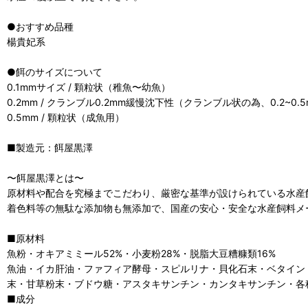
●おすすめ品種
楊貴妃系
●餌のサイズについて
0.1mmサイズ / 顆粒状（稚魚〜幼魚）
0.2mm / クランブル0.2mm緩慢沈下性（クランブル状の為、0.2~
0.5mm / 顆粒状（成魚用）
■製造元：餌屋黒澤
〜餌屋黒澤とは〜
原材料や配合を究極までこだわり、厳密な基準が設けられている水産
着色料等の無駄な添加物も無添加で、国産の安心・安全な水産飼料メ
■原材料
魚粉・オキアミミール52%・小麦粉28%・脱脂大豆糟糠類16%
魚油・イカ肝油・ファフィア酵母・スピルリナ・貝化石末・ベタイン
末・甘草粉末・ブドウ糖・アスタキサンチン・カンタキサンチン・各
■成分