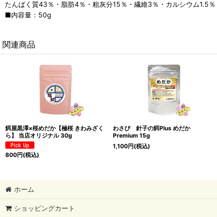
たんぱく質43％・脂肪4％・粗灰分15％・繊維3％・カルシウム1.5％・
■内容量：50g
関連商品
餌屋黒澤×桜めだか【極桜 きわみざく
わさび 針子の餌Plus めだか
ら】 当店オリジナル 30g
Premium 15g
1,100
円
(税込)
800
円
(税込)
ホーム
ショッピングカート