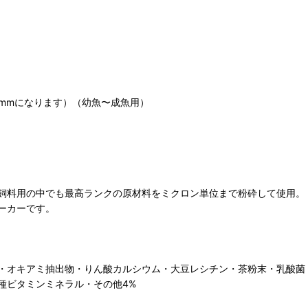
0.5mmになります）（幼魚〜成魚用）
飼料用の中でも最高ランクの原材料をミクロン単位まで粉砕して使用。
ーカーです。
・オキアミ抽出物・りん酸カルシウム・大豆レシチン・茶粉末・乳酸菌
種ビタミンミネラル・その他4%