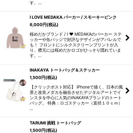
す。…
I LOVE MEDAKA パーカー / スモーキーピンク
6,000
円
(税込)
桜めだかブランド / I ❤️ MEDAKAのパーカー ステ
ッカーや缶バッジで好評なデザインがアパレルで
も！ フロントにシルクスクリーンプリントが入
り、襟元には桜めだかロゴがひっそり隠れていま
す。…
INAKAYA トートバッグ＆ステッカー
1,500
円
(税込)
【クリックポスト対応】 iPhoneで描く、日本の風
景と改良メダカを融合させたデジタルアートでイ
ンスタを中心に人気のINAKAYAブランドのトート
バッグ。 特典：ロゴステッカー（直径１０ｃｍ）
…
TARUMI 挑戦 トートバッグ
1,500
円
(税込)