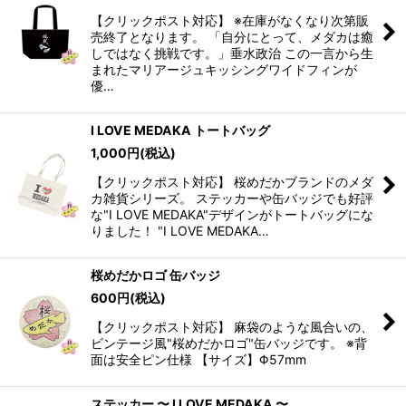
【クリックポスト対応】 ※在庫がなくなり次第販
売終了となります。 「自分にとって、メダカは癒
しではなく挑戦です。」垂水政治 この一言から生
まれたマリアージュキッシングワイドフィンが
優…
I LOVE MEDAKA トートバッグ
1,000
円
(税込)
【クリックポスト対応】 桜めだかブランドのメダ
カ雑貨シリーズ。 ステッカーや缶バッジでも好評
な"I LOVE MEDAKA"デザインがトートバッグにな
りました！ "I LOVE MEDAKA…
桜めだかロゴ 缶バッジ
600
円
(税込)
【クリックポスト対応】 麻袋のような風合いの、
ビンテージ風"桜めだかロゴ"缶バッジです。 ※背
面は安全ピン仕様 【サイズ】Φ57mm
ステッカー 〜 I LOVE MEDAKA 〜