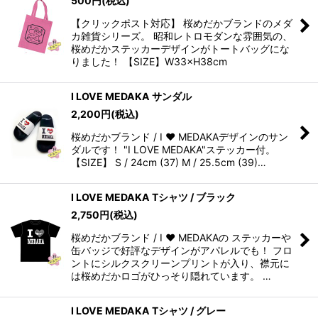
500
円
(税込)
【クリックポスト対応】 桜めだかブランドのメダ
カ雑貨シリーズ。 昭和レトロモダンな雰囲気の、
桜めだかステッカーデザインがトートバッグにな
りました！ 【SIZE】W33×H38cm
I LOVE MEDAKA サンダル
2,200
円
(税込)
桜めだかブランド / I ❤️ MEDAKAデザインのサン
ダルです！ "I LOVE MEDAKA"ステッカー付。
【SIZE】 S / 24cm (37) M / 25.5cm (39)…
I LOVE MEDAKA Tシャツ / ブラック
2,750
円
(税込)
桜めだかブランド / I ❤️ MEDAKAの ステッカーや
缶バッジで好評なデザインがアパレルでも！ フロ
ントにシルクスクリーンプリントが入り、襟元に
は桜めだかロゴがひっそり隠れています。 …
I LOVE MEDAKA Tシャツ / グレー