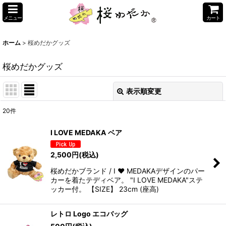
メニュー
カート
ホーム
>
桜めだかグッズ
桜めだかグッズ
表示順変更
閉じる
20
件
表示数
:
I LOVE MEDAKA ベア
並び順
:
2,500
円
(税込)
桜めだかブランド / I ❤️ MEDAKAデザインのパー
絞り込む
カーを着たテディベア。 "I LOVE MEDAKA"ステ
ッカー付。 【SIZE】 23cm (座高)
レトロ Logo エコバッグ