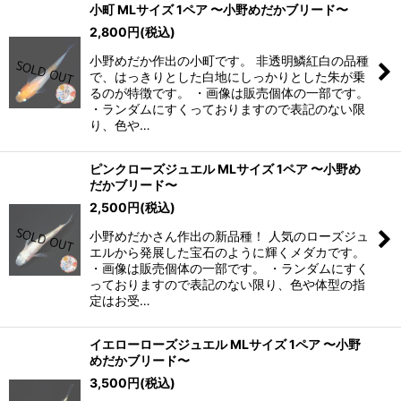
小町 MLサイズ 1ペア 〜小野めだかブリード〜
2,800
円
(税込)
小野めだか作出の小町です。 非透明鱗紅白の品種
で、はっきりとした白地にしっかりとした朱が乗
るのが特徴です。 ・画像は販売個体の一部です。
・ランダムにすくっておりますので表記のない限
り、色や…
ピンクローズジュエル MLサイズ 1ペア 〜小野め
だかブリード〜
2,500
円
(税込)
小野めだかさん作出の新品種！ 人気のローズジュ
エルから発展した宝石のように輝くメダカです。
・画像は販売個体の一部です。 ・ランダムにすく
っておりますので表記のない限り、色や体型の指
定はお受…
イエローローズジュエル MLサイズ 1ペア 〜小野
めだかブリード〜
3,500
円
(税込)