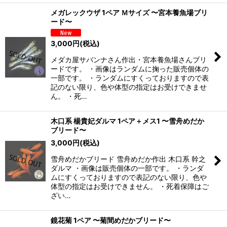
メガレックウザ 1ペア Ｍサイズ 〜宮本養魚場ブリ
ード〜
3,000
円
(税込)
メダカ屋サバンナさん作出・宮本養魚場さんブリ
ードです。 ・画像はランダムに掬った販売個体の
一部です。 ・ランダムにすくっておりますので表
記のない限り、色や体型の指定はお受けできませ
ん。 ・死…
木口系 楊貴妃ダルマ 1ペア＋メス1 〜雪舟めだか
ブリード〜
3,000
円
(税込)
雪舟めだかブリード 雪舟めだか作出 木口系 幹之
ダルマ ・画像は販売個体の一部です。 ・ランダ
ムにすくっておりますので表記のない限り、色や
体型の指定はお受けできません。 ・死着保障はご
ざい…
鏡花菊 1ペア 〜菊間めだかブリード〜