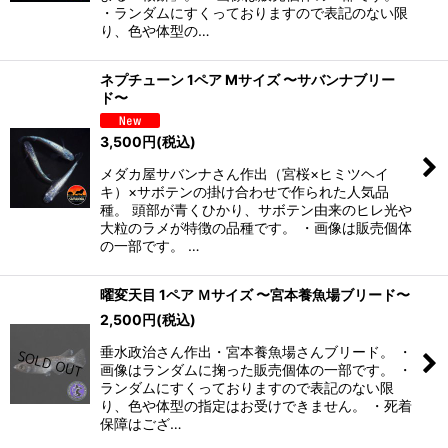
・ランダムにすくっておりますので表記のない限
り、色や体型の…
ネプチューン 1ペア Mサイズ 〜サバンナブリー
ド〜
3,500
円
(税込)
メダカ屋サバンナさん作出（宮桜×ヒミツヘイ
キ）×サボテンの掛け合わせで作られた人気品
種。 頭部が青くひかり、サボテン由来のヒレ光や
大粒のラメが特徴の品種です。 ・画像は販売個体
の一部です。 …
曜変天目 1ペア Ｍサイズ 〜宮本養魚場ブリード〜
2,500
円
(税込)
垂水政治さん作出・宮本養魚場さんブリード。 ・
画像はランダムに掬った販売個体の一部です。 ・
ランダムにすくっておりますので表記のない限
り、色や体型の指定はお受けできません。 ・死着
保障はござ…