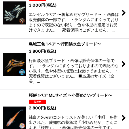
3,000
円
(税込)
エンゼル 1ペア 〜筑紫めだかブリード〜 ・画像は
販売個体の一部です。 ・ランダムにすくっており
ますので表記のない限り、色や体型の指定はお受
けできません。 ・死着保障はございません。 …
鳥城三色 1ペア 〜行田淡水魚ブリード〜
3,800
円
(税込)
行田淡水魚ブリード ・画像は販売個体の一部で
す。 ・ランダムにすくっておりますので表記のな
い限り、色や体型の指定はお受けできません。 ・
死着保障はございません。 ■当店のサイズ（全
長）…
桜餅 1ペア MLサイズ 〜小野めだかブリード〜
2,800
円
(税込)
純白と朱赤のコントラストが美しい「小町」を作
出された、愛知県の養魚場「小野めだか」さんに
よる「桜餅」。 ・画像は販売個体の一部です。