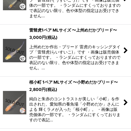
体の一部です。 ・ランダムにすくっておりますの
で表記のない限り、色や体型の指定はお受けでき
ません…
雷彗虎1ペア MLサイズ 〜上州めだかブリード〜
3,000
円
(税込)
上州めだか作出・ブリード 雷虎のキッシングタイ
プ「雷彗虎(らいすいこ)」です ・画像は販売個体
の一部です。 ・ランダムにすくっておりますので
表記のない限り、色や体型の指定はお受けできま
せん。…
桜小町 1ペア MLサイズ 〜小野めだかブリード〜
2,800
円
(税込)
純白と朱赤のコントラストが美しい「小町」を作
出された、愛知県の養魚場「小野めだか」さんに
よる 輝くラメが入った「桜小町」。 ・画像は販
売個体の一部です。 ・ランダムにすくっておりま
すので表記…