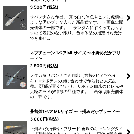
3,500
円
(税込)
サバンナさん作出。 真っ白な体色やヒレに虎柄の
ような黒いブチが入った新品種です。 ・画像は販
売個体の一部です。 ・ランダムにすくっておりま
すので表記のない限り、色や体型の指定はお受け
できませ…
ネプチューン 1ペア MLサイズ 〜小野めだかブリ
ード〜
2,500
円
(税込)
メダカ屋サバンナさん作出（宮桜×ヒミツヘイ
キ）×サボテンの掛け合わせで作られた人気品
種。 頭部が青くひかり、サボテン由来のヒレ光や
大粒のラメが特徴の品種です。 ・画像は販売個体
の一部です。 …
蒼彗煌1ペア MLサイズ 〜上州めだかブリード〜
3,000
円
(税込)
上州めだか作出・ブリード 蒼煌のキッシングタイ
プ「蒼彗煌(そうすいこう)」です ・画像は販売個