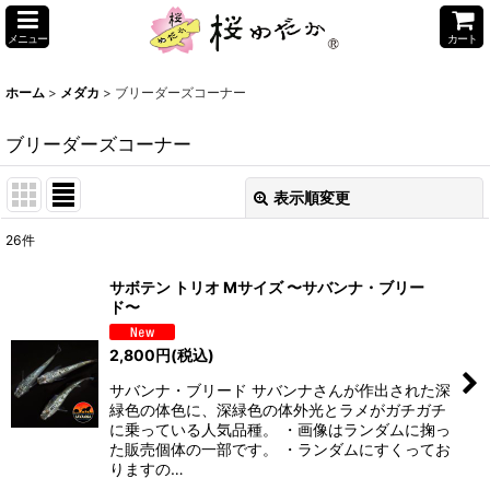
メニュー
カート
ホーム
>
メダカ
>
ブリーダーズコーナー
ブリーダーズコーナー
表示順変更
閉じる
26
件
表示数
:
サボテン トリオ Mサイズ 〜サバンナ・ブリー
ド〜
並び順
:
2,800
円
(税込)
絞り込む
サバンナ・ブリード サバンナさんが作出された深
緑色の体色に、深緑色の体外光とラメがガチガチ
に乗っている人気品種。 ・画像はランダムに掬っ
た販売個体の一部です。 ・ランダムにすくってお
りますの…