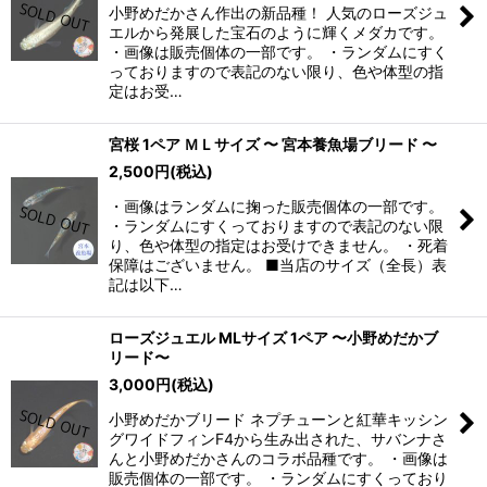
小野めだかさん作出の新品種！ 人気のローズジュ
エルから発展した宝石のように輝くメダカです。
・画像は販売個体の一部です。 ・ランダムにすく
っておりますので表記のない限り、色や体型の指
定はお受…
宮桜 1ペア ＭＬサイズ 〜 宮本養魚場ブリード 〜
2,500
円
(税込)
・画像はランダムに掬った販売個体の一部です。
・ランダムにすくっておりますので表記のない限
り、色や体型の指定はお受けできません。 ・死着
保障はございません。 ■当店のサイズ（全長）表
記は以下…
ローズジュエル MLサイズ 1ペア 〜小野めだかブ
リード〜
3,000
円
(税込)
小野めだかブリード ネプチューンと紅華キッシン
グワイドフィンF4から生み出された、サバンナさ
んと小野めだかさんのコラボ品種です。 ・画像は
販売個体の一部です。 ・ランダムにすくっており