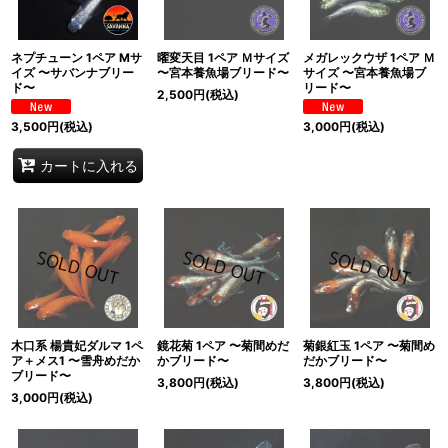
ネプチューン 1ペア Mサ
曜変天目 1ペア Ｍサイズ
メガレックウザ 1ペア Ｍ
イズ 〜サバンナブリー
〜宮本養魚場ブリード〜
サイズ 〜宮本養魚場ブ
ド〜
リード〜
2,500
円
(税込)
3,500
円
(税込)
3,000
円
(税込)
カートに入れる
木口系 楊貴妃ダルマ 1ペ
鏡花菊 1ペア 〜菊間めだ
菊銀紅玉 1ペア 〜菊間め
ア＋メス1 〜雪舟めだか
かブリード〜
だかブリード〜
ブリード〜
3,800
円
(税込)
3,800
円
(税込)
3,000
円
(税込)