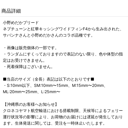
商品詳細
小野めだかブリード
ネプチューンと紅華キッシングワイドフィンF4から生み出された、
サバンナさんと小野めだかさんのコラボ品種です。
・画像は販売個体の一部です。
・ランダムにすくっておりますので表記のない限り、色や体型の指
定はお受けできません。
・死着保障はございません。
■当店のサイズ（全長）表記は以下のとおりです■
・S:10mm以下、SM:10mm〜15mm、M:15mm〜20mm、
ML:20mm〜25mm、L:25mm〜
【沖縄県のお客様へお知らせ】
クロネコヤマト航空輸送における搭載制限、天候等によるフェリー
運行状況等の影響により、お荷物のお届けには遅延が発生しており
ます。生体発送に関しては、受注を一時休止いたします。