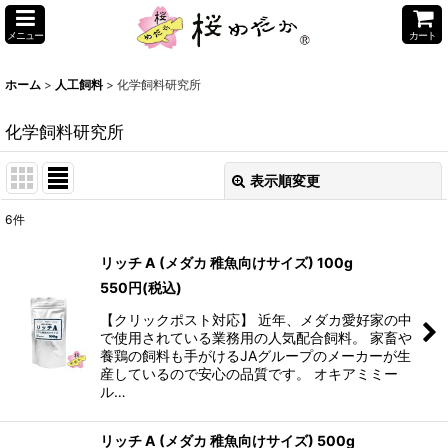
メニュー
カート
ホーム
>
人工飼料
>
化学飼料研究所
化学飼料研究所
表示順変更
閉じる
6
件
表示数
:
リッチ A (メダカ 稚魚向けサイズ) 100g
550
円
(税込)
並び順
:
【クリックポスト対応】 近年、メダカ愛好家の中
で使用されている業務用の人気配合飼料。 家畜や
絞り込む
養鶏の飼料も手がけるJAグループのメーカーが生
産しているので安心の品質です。 オキアミミー
ル…
リッチ A (メダカ 稚魚向けサイズ) 500g