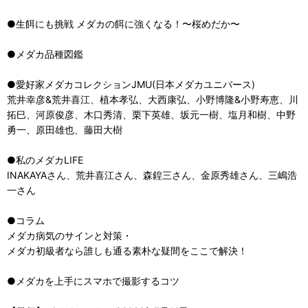
●生餌にも挑戦 メダカの餌に強くなる！〜桜めだか〜
●メダカ品種図鑑
●愛好家メダカコレクションJMU(日本メダカユニバース)
荒井幸彦&荒井喜江、植本孝弘、大西康弘、小野博隆&小野寿恵、川
拓巳、河原俊彦、木口秀清、栗下英雄、坂元一樹、塩月和樹、中野
勇一、原田雄也、藤田大樹
●私のメダカLIFE
INAKAYAさん、荒井喜江さん、森鍠三さん、金原秀雄さん、三嶋浩
一さん
●コラム
メダカ病気のサインと対策・
メダカ初級者なら誰しも通る素朴な疑間をここで解決！
●メダカを上手にスマホで撮影するコツ