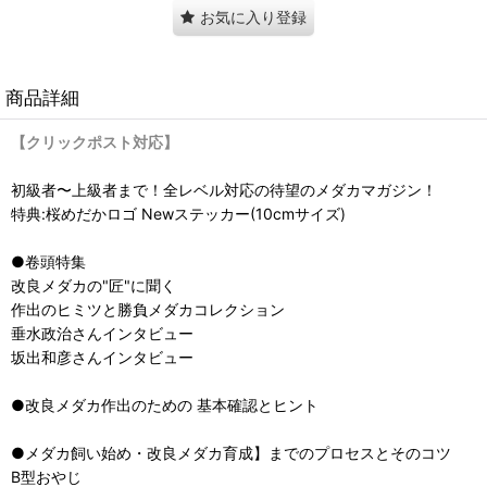
お気に入り登録
商品詳細
【クリックポスト対応】
初級者〜上級者まで！全レベル対応の待望のメダカマガジン！
特典:桜めだかロゴ Newステッカー(10cmサイズ)
●卷頭特集
改良メダカの"匠"に聞く
作出のヒミツと勝負メダカコレクション
垂水政治さんインタビュー
坂出和彦さんインタビュー
●改良メダカ作出のための 基本確認とヒント
●メダカ飼い始め・改良メダカ育成】までのプロセスとそのコツ
B型おやじ