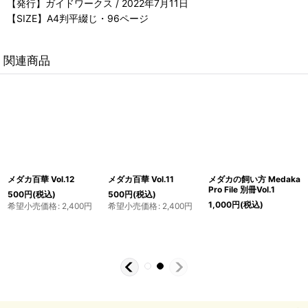
【発行】ガイドワークス / 2022年7月11日
【SIZE】A4判平綴じ・96ページ
関連商品
メダカの飼い方 Medaka
メダカ百華 Vol.11
メダカ百華 Vol.12
Pro File 別冊Vol.1
500
円
(税込)
500
円
(税込)
1,000
円
(税込)
希望小売価格
:
2,400
円
希望小売価格
:
2,400
円