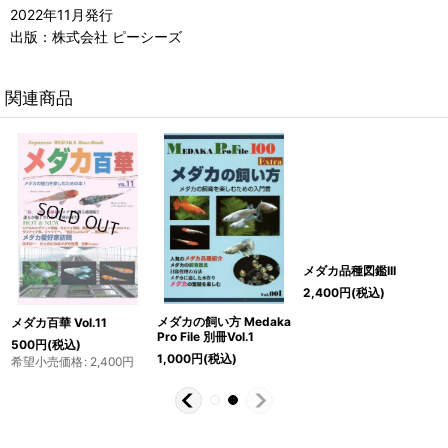
2022年11月発行
出版：株式会社 ピーシーズ
関連商品
メダカ品種図鑑III
2,400
円
(税込)
メダカの飼い方 Medaka
メダカ百華 Vol.11
Pro File 別冊Vol.1
500
円
(税込)
1,000
円
(税込)
希望小売価格
:
2,400
円