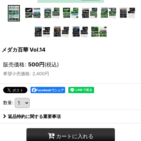
メダカ百華 Vol.14
販売価格
:
500
円
(税込)
希望小売価格
:
2,400
円
Facebookでシェア
数量
:
返品特約に関する重要事項
カートに入れる