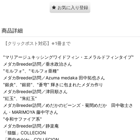
お気に入り登録
商品詳細
【クリックポスト対応】※1冊まで
"マリアージュキッシングワイドフィン・エメラルドフィンタイプ"
メダカBreeder訪問／垂水政治さん
"モルフォ"、"モルフォ亜種"
メダカBreeder訪問／Azuma medaka 田中拓也さん
"銀炎"、"銀箭"、"蒼穹" 輝きに包まれたメダカ作り
メダカBreeder訪問／津田順さん
"紅玉"、"朱紅玉"
メダカBreeder訪問／めだかのビーンズ・菊間めだか 田中敬士さ
ん・MARIMOYA 藤中守さん
"令和サファイア系"
メダカBreeder訪問／静楽庵
「猫飯」COLLECION
「夢中めだか」COLLECION