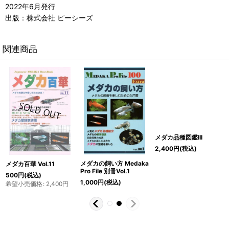
2022年6月発行
出版：株式会社 ピーシーズ
関連商品
メダカの飼い方 Medaka
メダカ百華 Vol.11
メダカ品種図鑑III
Pro File 別冊Vol.1
500
円
(税込)
2,400
円
(税込)
1,000
円
(税込)
希望小売価格
:
2,400
円