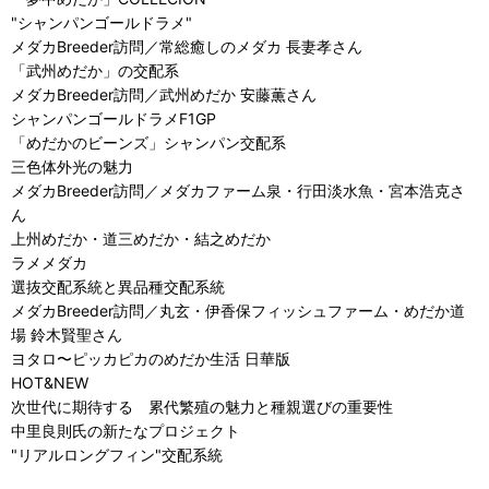
"シャンパンゴールドラメ"
メダカBreeder訪問／常総癒しのメダカ 長妻孝さん
「武州めだか」の交配系
メダカBreeder訪問／武州めだか 安藤薫さん
シャンパンゴールドラメF1GP
「めだかのビーンズ」シャンパン交配系
三色体外光の魅力
メダカBreeder訪問／メダカファーム泉・行田淡水魚・宮本浩克さ
ん
上州めだか・道三めだか・結之めだか
ラメメダカ
選抜交配系統と異品種交配系統
メダカBreeder訪問／丸玄・伊香保フィッシュファーム・めだか道
場 鈴木賢聖さん
ヨタロ〜ピッカピカのめだか生活 日華版
HOT&NEW
次世代に期待する 累代繁殖の魅力と種親選びの重要性
中里良則氏の新たなプロジェクト
"リアルロングフィン"交配系統