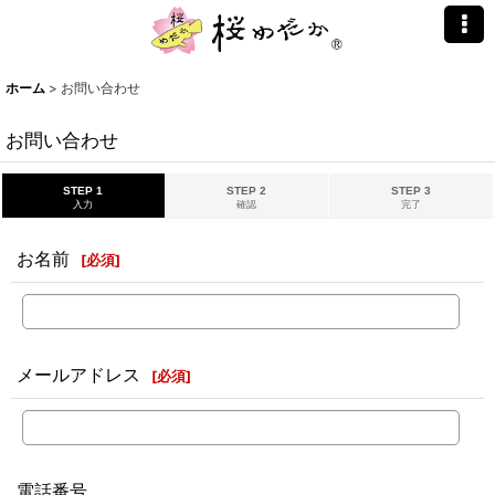
ホーム
>
お問い合わせ
お問い合わせ
STEP 1
STEP 2
STEP 3
入力
確認
完了
お名前
[
必須
]
メールアドレス
[
必須
]
電話番号