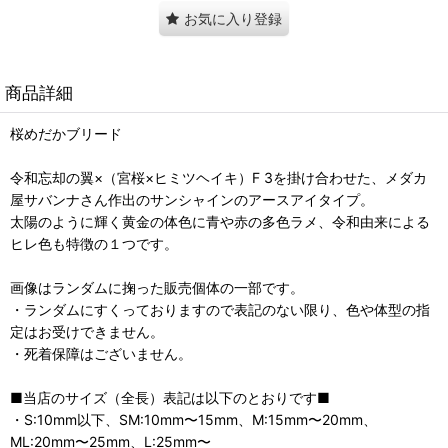
お気に入り登録
商品詳細
桜めだかブリード
令和忘却の翼×（宮桜×ヒミツヘイキ）F 3を掛け合わせた、メダカ
屋サバンナさん作出のサンシャインのアースアイタイプ。
太陽のように輝く黄金の体色に青や赤の多色ラメ、令和由来による
ヒレ色も特徴の１つです。
画像はランダムに掬った販売個体の一部です。
・ランダムにすくっておりますので表記のない限り、色や体型の指
定はお受けできません。
・死着保障はございません。
■当店のサイズ（全長）表記は以下のとおりです■
・S:10mm以下、SM:10mm〜15mm、M:15mm〜20mm、
ML:20mm〜25mm、L:25mm〜