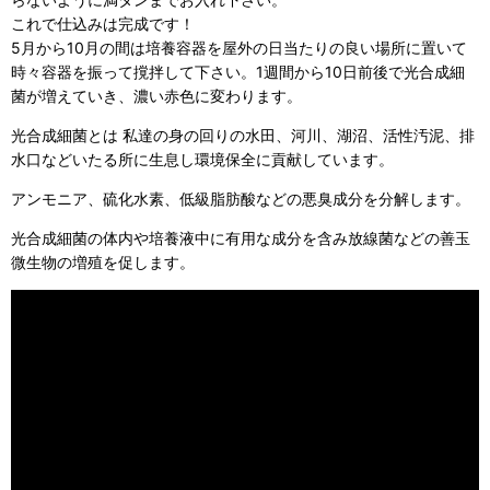
これで仕込みは完成です！
5月から10月の間は培養容器を屋外の日当たりの良い場所に置いて
時々容器を振って撹拌して下さい。1週間から10日前後で光合成細
菌が増えていき、濃い赤色に変わります。
光合成細菌とは 私達の身の回りの水田、河川、湖沼、活性汚泥、排
水口などいたる所に生息し環境保全に貢献しています。
アンモニア、硫化水素、低級脂肪酸などの悪臭成分を分解します。
光合成細菌の体内や培養液中に有用な成分を含み放線菌などの善玉
微生物の増殖を促します。