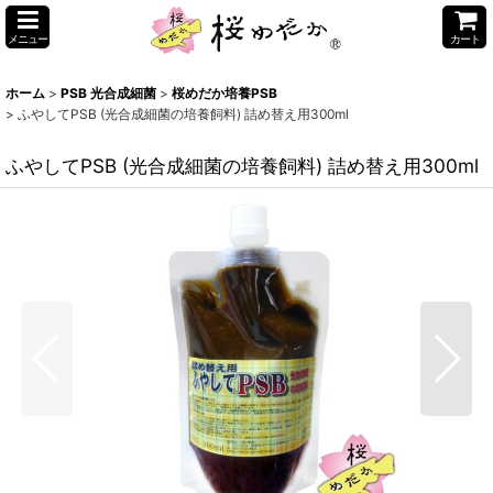
メニュー
カート
ホーム
>
PSB 光合成細菌
>
桜めだか培養PSB
>
ふやしてPSB (光合成細菌の培養飼料) 詰め替え用300ml
ふやしてPSB (光合成細菌の培養飼料) 詰め替え用300ml