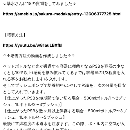
↓翠水さんに18の質問をしてみました↓
https://ameblo.jp/sakura-medaka/entry-12606377725.html
【培養方法】
https://youtu.be/w81auLBXfkI
↑↑培養方法の動画を作成しました↑↑
ペットボトルなど光が透過する容器に種菌となるPSBを容器の少な
くとも10％以上(感覚を掴み慣れてくるまでは容器量の1/3程度を入
れる事をお勧めします)を入れます。
そしてプッシュポンプで培養飼料/ふやしてPSBを、次の分量を目安
として入れていきます。
【仕上がったPSBを短期間で使い切る場合・500mlボトル/1〜2プッ
シュ、1Lボトル/2〜3プッシュ)】
【仕上がったPSBを数ヶ月以上保存する場合・500mlボトル/2〜3プ
ッシュ、1Lボトル/4〜5プッシュ】
最後に常温程度の水道水を注ぎます。この際、ボトル内に空気が入
らないように満タンまでお入れ下さい。