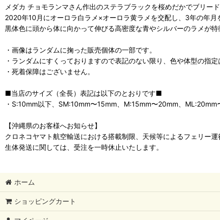
メダカ チョモランマさん作出のステラブラックを桜めだかでブリー
2020年10月にオーロラ白ラメ×オーロラ黄ラメを交配し、3年の年
黒体色に頭から体に向かって伸びる高密度な青やシルバーのラメが特
・画像はランダムに掬った販売個体の一部です。
・ランダムにすくっておりますので表記のない限り、色や体型の指定
・死着保障はございません。
■当店のサイズ（全長）表記は以下のとおりです■
・S:10mm以下、SM:10mm〜15mm、M:15mm〜20mm、ML:20mm
【沖縄県のお客様へお知らせ】
クロネコヤマト航空輸送における搭載制限、天候等によるフェリー運
生体発送に関しては、受注を一時休止いたします。
ホーム
ショッピングカート