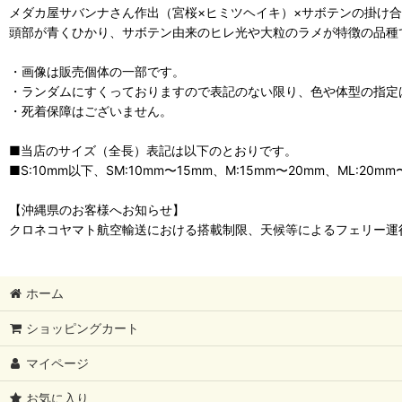
メダカ屋サバンナさん作出（宮桜×ヒミツヘイキ）×サボテンの掛け
頭部が青くひかり、サボテン由来のヒレ光や大粒のラメが特徴の品種
・画像は販売個体の一部です。
・ランダムにすくっておりますので表記のない限り、色や体型の指定
・死着保障はございません。
■当店のサイズ（全長）表記は以下のとおりです。
■S:10mm以下、SM:10mm〜15mm、M:15mm〜20mm、ML:20mm
【沖縄県のお客様へお知らせ】
クロネコヤマト航空輸送における搭載制限、天候等によるフェリー運
ホーム
ショッピングカート
マイページ
お気に入り