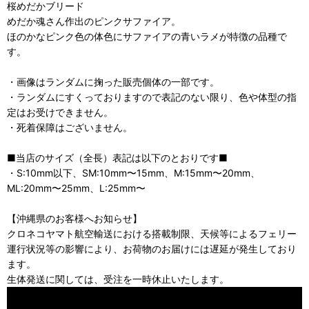
桜めだかブリード
めだか魂さん作出のピンクサファイア。
ほのかなピンク色の体色にサファイアの青いラメが特徴の品種で
す。
・画像はランダムに掬った販売個体の一部です。
・ランダムにすくっておりますので表記のない限り、色や体型の指
定はお受けできません。
・死着保障はございません。
■当店のサイズ（全長）表記は以下のとおりです■
・S:10mm以下、SM:10mm〜15mm、M:15mm〜20mm、
ML:20mm〜25mm、L:25mm〜
【沖縄県のお客様へお知らせ】
クロネコヤマト航空輸送における搭載制限、天候等によるフェリー
運行状況等の影響により、お荷物のお届けには遅延が発生しており
ます。
生体発送に関しては、受注を一時休止いたします。