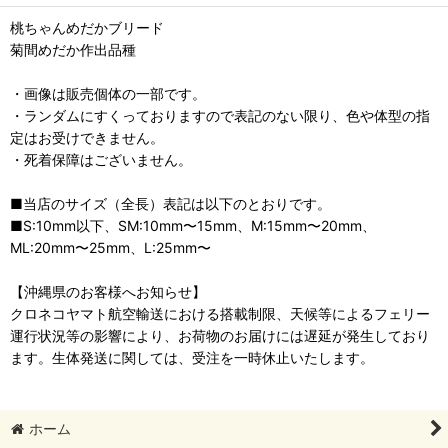
桃ちゃんめだかブリード
菊間めだか作出品種
・画像は販売個体の一部です。
・ランダムにすくっておりますので表記のない限り、色や体型の指
定はお受けできません。
・死着保障はございません。
■当店のサイズ（全長）表記は以下のとおりです。
■S:10mm以下、SM:10mm〜15mm、M:15mm〜20mm、
ML:20mm〜25mm、L:25mm〜
【沖縄県のお客様へお知らせ】
クロネコヤマト航空輸送における搭載制限、天候等によるフェリー
運行状況等の影響により、お荷物のお届けには遅延が発生しており
ます。生体発送に関しては、受注を一時休止いたします。
ホーム