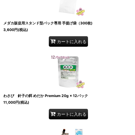
メダカ販促用スタンド型パック専用 手提げ袋（300枚)
3,600
円
(税込)
カートに入れる
わさび 針子の餌 めだか Premium 20g × 12パック
11,000
円
(税込)
カートに入れる