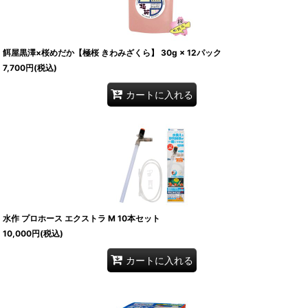
餌屋黒澤×桜めだか【極桜 きわみざくら】 30g × 12パック
7,700
円
(税込)
カートに入れる
水作 プロホース エクストラ M 10本セット
10,000
円
(税込)
カートに入れる