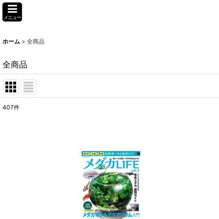
メニュー
ホーム
>
全商品
全商品
407
件
表示数
:
並び順
: