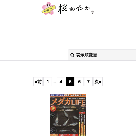
表示順変更
«
前
1
...
4
5
6
7
次
»
絞り込む