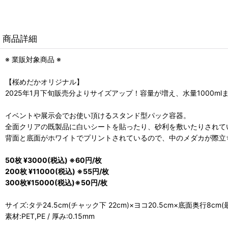
商品詳細
※ 業販対象商品 ※
【桜めだかオリジナル】
2025年1月下旬販売分よりサイズアップ！容量が増え、水量1000m
イベントや展示会でお使い頂けるスタンド型パック容器。
全面クリアの既製品に白いシートを貼ったり、砂利を敷いたりされて
背面と底面がホワイトでプリントされているので、中のメダカが際立
50枚 ¥3000(税込) ※60円/枚
200枚 ¥11000(税込) ※55円/枚
300枚¥15000(税込)※50円/枚
サイズ:タテ24.5cm(チャック下 22cm)×ヨコ20.5cm×底面奥行8cm(
素材:PET,PE / 厚み:0.15mm