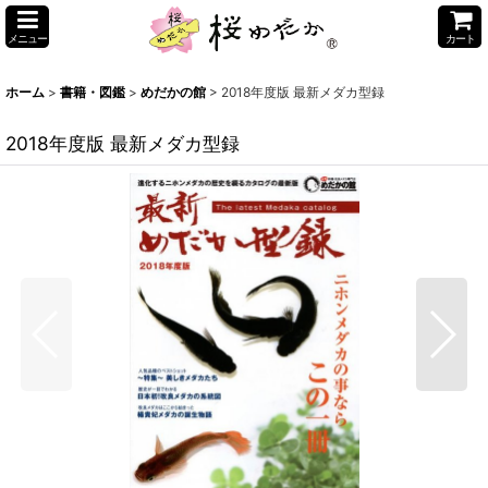
メニュー
カート
ホーム
>
書籍・図鑑
>
めだかの館
>
2018年度版 最新メダカ型録
2018年度版 最新メダカ型録