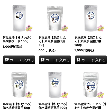
餌屋黒澤【極 きわみ】
餌屋黒澤【深紅 しん
餌屋黒澤【深紅 しん
高栄養フード 100g
く】朱赤系色揚げ用
く】朱赤系色揚げ用
50g
100g
1,000
円
(税込)
600
円
(税込)
1,000
円
(税込)
カートに入れる
カートに入れる
カートに入れる
餌屋黒澤【和 なごみ】
餌屋黒澤【和 なごみ】
餌屋黒澤プレミアム【朱
低水温時期専用 50g
低水温時期専用 100g
あか】朱赤色揚げ用