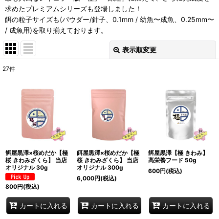
求めたプレミアムシリーズも登場しました！
餌の粒子サイズも(パウダー/針子、0.1mm / 幼魚〜成魚、0.25mm〜
/ 成魚用)を取り揃えております。
表示順変更
閉じる
27
件
表示数
:
並び順
:
絞り込む
餌屋黒澤×桜めだか【極
餌屋黒澤×桜めだか【極
餌屋黒澤【極 きわみ】
桜 きわみざくら】 当店
桜 きわみざくら】 当店
高栄養フード 50g
オリジナル 30g
オリジナル 300g
600
円
(税込)
6,000
円
(税込)
800
円
(税込)
カートに入れる
カートに入れる
カートに入れる