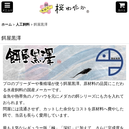
メニュー
カート
ホーム
>
人工飼料
>
餌屋黒澤
餌屋黒澤
プロのブリーダーや養殖場が使う餌屋黒澤。原材料の品質にこだわ
る水産飼料の国産メーカーです。
金魚や熱帯魚のノウハウを元にメダカの餌シリーズにも力を入れて
おられます。
問屋には流通させず、カットした余分なコストを原材料へ費やした
餌で、当店も長らく愛用しています。
最も人気なレギュラー版「極」「深紅」に加えて、さらに完成度を