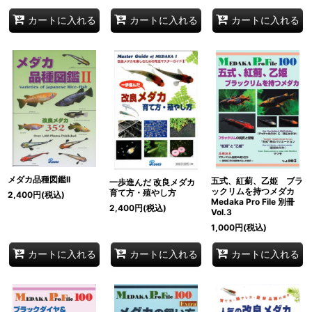
カートに入れる
カートに入れる
カートに入れる
メダカ品種図鑑II
五式、紅薊、乙姫 ブラ
一歩進んだ 改良メダカ
ックリムを持つメダカ
育て方・殖やし方
2,400
円
(税込)
Medaka Pro File 別冊
2,400
円
(税込)
Vol.3
1,000
円
(税込)
カートに入れる
カートに入れる
カートに入れる