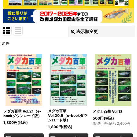
表示順変更
閉じる
31
件
表示数
:
並び順
:
絞り込む
メダカ百華
メダカ百華 Vol.21（e-
メダカ百華 Vol.18
Vol.20.5（e-bookダウ
bookダウンロード版）
500
円
(税込)
ンロード版）
1,800
円
(税込)
希望小売価格
:
2,400
円
1,800
円
(税込)