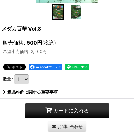
メダカ百華 Vol.8
販売価格
:
500
円
(税込)
希望小売価格
:
2,400
円
Facebookでシェア
数量
:
返品特約に関する重要事項
カートに入れる
お問い合わせ