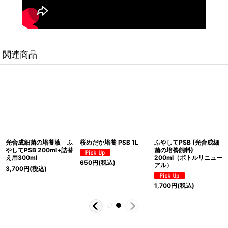
関連商品
光合成細菌の培養液 ふ
桜めだか培養 PSB 1L
ふやしてPSB (光合成細
やしてPSB 200ml+詰替
菌の培養飼料)
え用300ml
200ml（ボトルリニュー
650
円
(税込)
アル）
3,700
円
(税込)
1,700
円
(税込)