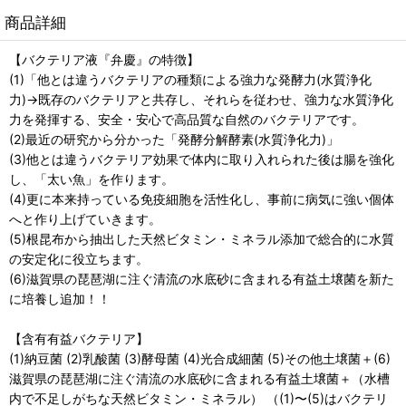
商品詳細
【バクテリア液『弁慶』の特徴】
(1)「他とは違うバクテリアの種類による強力な発酵力(水質浄化
力)→既存のバクテリアと共存し、それらを従わせ、強力な水質浄化
力を発揮する、安全・安心で高品質な自然のバクテリアです。
(2)最近の研究から分かった「発酵分解酵素(水質浄化力)」
(3)他とは違うバクテリア効果で体内に取り入れられた後は腸を強化
し、「太い魚」を作ります。
(4)更に本来持っている免疫細胞を活性化し、事前に病気に強い個体
へと作り上げていきます。
(5)根昆布から抽出した天然ビタミン・ミネラル添加で総合的に水質
の安定化に役立ちます。
(6)滋賀県の琵琶湖に注ぐ清流の水底砂に含まれる有益土壌菌を新た
に培養し追加！！
【含有有益バクテリア】
(1)納豆菌 (2)乳酸菌 (3)酵母菌 (4)光合成細菌 (5)その他土壌菌＋(6)
滋賀県の琵琶湖に注ぐ清流の水底砂に含まれる有益土壌菌＋（水槽
内で不足しがちな天然ビタミン・ミネラル） （(1)〜(5)はバクテリ