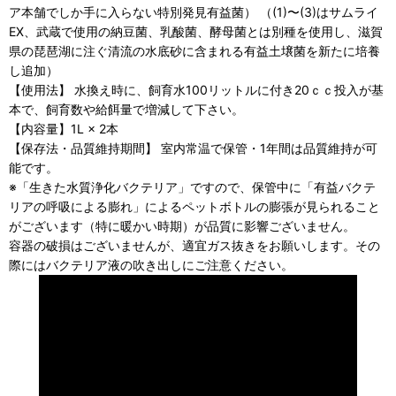
ア本舗でしか手に入らない特別発見有益菌） （(1)〜(3)はサムライ
EX、武蔵で使用の納豆菌、乳酸菌、酵母菌とは別種を使用し、滋賀
県の琵琶湖に注ぐ清流の水底砂に含まれる有益土壌菌を新たに培養
し追加）
【使用法】 水換え時に、飼育水100リットルに付き20ｃｃ投入が基
本で、飼育数や給餌量で増減して下さい。
【内容量】1L × 2本
【保存法・品質維持期間】 室内常温で保管・1年間は品質維持が可
能です。
※「生きた水質浄化バクテリア」ですので、保管中に「有益バクテ
リアの呼吸による膨れ」によるペットボトルの膨張が見られること
がございます（特に暖かい時期）が品質に影響ございません。
容器の破損はございませんが、適宜ガス抜きをお願いします。その
際にはバクテリア液の吹き出しにご注意ください。