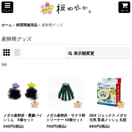
メニュー
カート
ホーム
>
飼育関連用品
>
産卵用グッズ
産卵用グッズ
表示順変更
閉じる
5
件
表示数
:
並び順
:
絞り込む
メダカ産卵床・愛媛パイ
メダカ産卵床・サクラ卵
GEX ジェックス メダカ
ンくん 5個セット
トリーナー 10個セット
元気 育成メッシュ 丸型
500
円
(税込)
700
円
(税込)
660
円
(税込)