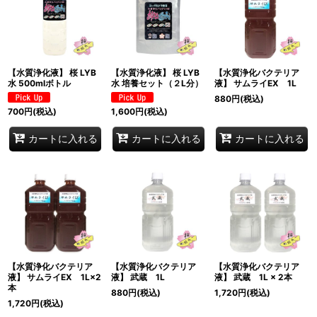
表示数
:
並び順
:
【水質浄化液】 桜 LYB
【水質浄化液】 桜 LYB
【水質浄化バクテリア
絞り込む
水 500mlボトル
水 培養セット（２L分）
液】 サムライEX 1L
880
円
(税込)
700
円
(税込)
1,600
円
(税込)
カートに入れる
カートに入れる
カートに入れる
【水質浄化バクテリア
【水質浄化バクテリア
【水質浄化バクテリア
液】 サムライEX 1L×2
液】 武蔵 1L
液】 武蔵 1L × 2本
本
880
円
(税込)
1,720
円
(税込)
1,720
円
(税込)