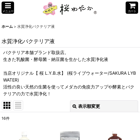
メニュー
カート
ホーム
>
水質浄化バクテリア液
水質浄化バクテリア液
バクテリア本舗ブランド取扱店。
生きた乳酸菌・酵母菌・納豆菌を生かした水質浄化液
当店オリジナル【 桜 L.Y.B.水】 (桜ライブウォーター/SAKURA LYB
WATER)
活性の良い天然の生菌を使ってメダカの免疫力アップや酵素とバク
テリアの力で水質浄化！
表示順変更
閉じる
16
件
サブカテゴリ
: