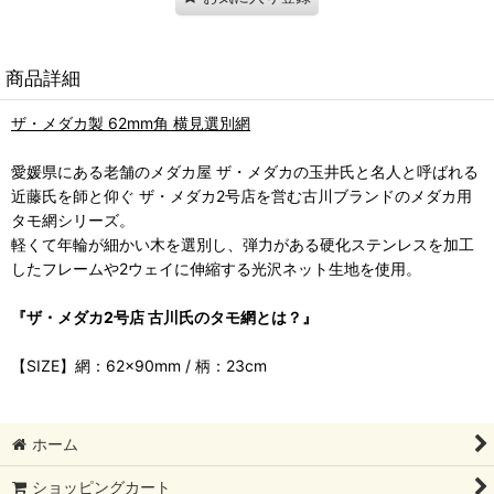
商品詳細
ザ・メダカ製 62mm角 横見選別網
愛媛県にある老舗のメダカ屋 ザ・メダカの玉井氏と名人と呼ばれる
近藤氏を師と仰ぐ ザ・メダカ2号店を営む古川ブランドのメダカ用
タモ網シリーズ。
軽くて年輪が細かい木を選別し、弾力がある硬化ステンレスを加工
したフレームや2ウェイに伸縮する光沢ネット生地を使用。
『ザ・メダカ2号店 古川氏のタモ網とは？』
【SIZE】網：62×90mm / 柄：23cm
ホーム
ショッピングカート