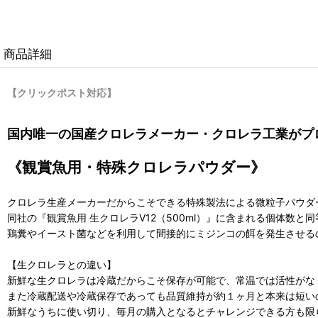
商品詳細
【クリックポスト対応】
国内唯一の国産クロレラメーカー・クロレラ工業がプ
《観賞魚用・特殊クロレラパウダー》
クロレラ生産メーカーだからこそできる特殊製法による微粒子パウダ
同社の『観賞魚用 生クロレラV12（500ml）』に含まれる個体数
鶏糞やイースト菌などを利用して間接的にミジンコの餌を発生させる
【生クロレラとの違い】
新鮮な生クロレラは冷蔵だからこそ保存が可能で、常温では活性がな
また冷蔵配送や冷蔵保存であっても品質維持が約１ヶ月と本来は短い
新鮮なうちに使い切り、毎月の購入となるとチャレンジできる方も限