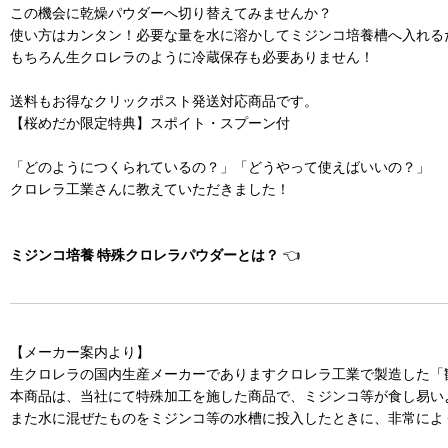
この機会に乾燥パウダーへ切り替えてみませんか？
使い方はカンタン！必要な量を水に溶かしてミジンコ培養槽へ入れる
もちろん生クロレラのように冷蔵保存も必要ありません！
送料もお得なクリックポスト発送対応商品です。
【桜めだか限定特典】スポイト・スプーン付
「どのようにつくられているの？」「どうやって使えばいいの？」
クロレラ工業さんに教えていただきました！
ミジンコ培養 特殊クロレラパウダーとは？
👈
【メーカー案内より】
生クロレラの国内生産メーカーでありますクロレラ工業で製造した「
本商品は、当社にて特殊加工を施した商品で、ミジンコ等が食し易い
また水に混ぜたものをミジンコ等の水槽に投入したときに、非常によ