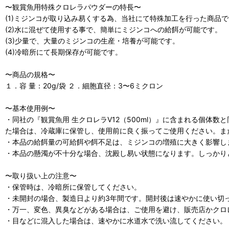
〜観賞魚用特殊クロレラパウダーの特長〜
(1)ミジンコが取り込み易くする為、当社にて特殊加工を行った商品
(2)水に混ぜて使用する事で、簡単にミジンコへの給餌が可能です。
(3)少量で、大量のミジンコの生産・培養が可能です。
(4)冷暗所にて長期保存が可能です。
〜商品の規格〜
１．容 量：20g/袋 ２．細胞直径：3〜6ミクロン
〜基本使用例〜
・同社の『観賞魚用 生クロレラV12（500ml）』に含まれる個
た場合は、冷蔵庫に保管し、使用前に良く振ってご使用ください。ま
・本品の給餌量の可給餌や餌不足は、ミジンコの増殖に大きく影響し
・本品の懸濁が不十分な場合、沈殿し易い状態になります。しっかり
〜取り扱い上の注意〜
・保管時は、冷暗所に保管してください。
・未開封の場合、製造日より約3年間です。開封後は速やかに使い切
・万一、変色、異臭などがある場合は、ご使用を避け、販売店かクロ
・目などに混入した場合は、速やかに水道水で洗い流してください。