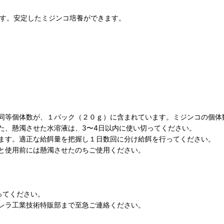
です。安定したミジンコ培養ができます。
体数と同等個体数が、１パック（２０ｇ）に含まれています。ミジンコの
た、懸濁させた水溶液は、3〜4日以内に使い切ってください。
ます。適正な給餌量を把握し１日数回に分け給餌を行ってください。
と使用前には懸濁させたのちご使用ください。
ってください。
レラ工業技術特販部まで至急ご連絡ください。