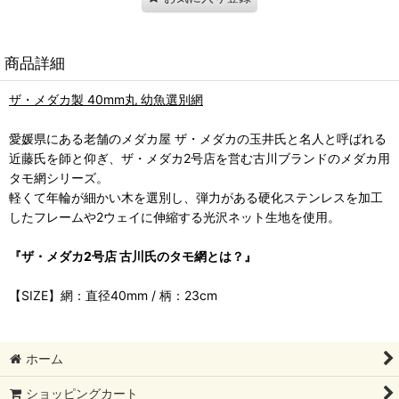
商品詳細
ザ・メダカ製 40mm丸 幼魚選別網
愛媛県にある老舗のメダカ屋 ザ・メダカの玉井氏と名人と呼ばれる
近藤氏を師と仰ぎ、ザ・メダカ2号店を営む古川ブランドのメダカ用
タモ網シリーズ。
軽くて年輪が細かい木を選別し、弾力がある硬化ステンレスを加工
したフレームや2ウェイに伸縮する光沢ネット生地を使用。
『ザ・メダカ2号店 古川氏のタモ網とは？』
【SIZE】網：直径40mm / 柄：23cm
ホーム
ショッピングカート