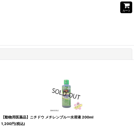
カート
閉じる
【動物用医薬品】ニチドウ メチレンブルー水溶液 200ml
1,200
円
(税込)