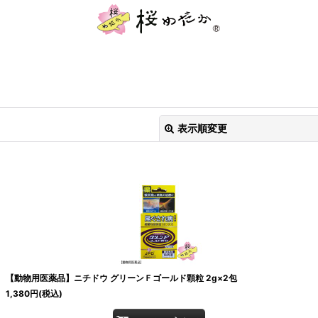
表示順変更
絞り込む
【動物用医薬品】ニチドウ グリーンＦゴールド顆粒 2g×2包
1,380
円
(税込)