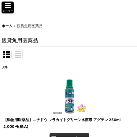
メニュー
ホーム
>
観賞魚用医薬品
観賞魚用医薬品
3
件
表示数
:
並び順
:
【動物用医薬品】ニチドウ マラカイトグリーン水溶液 アグテン 250ml
2,000
円
(税込)